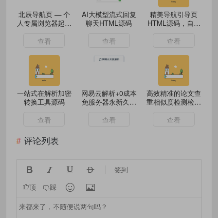
北辰导航页 — 个
AI大模型流式回复
精美导航引导页
人专属浏览器起始
聊天HTML源码
HTML源码，自适
页源码
应
查看
查看
查看
一站式在解析加密
网易云解析+0成本
高效精准的论文查
转换工具源码
免服务器永新久搭
重相似度检测检测
建部署
结果支持导出
HTML源码
查看
查看
查看
评论列表




签到


顶
踩