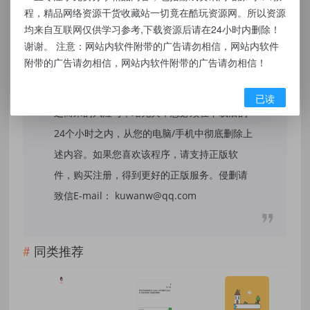
本站提供的资源，都来自网络，版权争议与本
程，精品网络资源干货收藏站一切竟在酷玩资源网。所以资源
均来自互联网仅供学习参考,下载资源后请在24小时内删除！
站无关，所有内容及软件的文章仅限用于学习
谢谢。 注意：网站内软件附带的广告请勿相信，网站内软件
和研究目的。不得将上述内容用于商业或者非
附带的广告请勿相信，网站内软件附带的广告请勿相信！
法用途，否则，一切后果请用户自负，我们不
保证内容的长久可用性，通过使用本站内容随
已读
之而来的风险与本站无关，您必须在下载后的
24个小时之内，从您的电脑/手机中彻底删除上
述内容。如果您喜欢该程序，请支持正版软
件，购买注册，得到更好的正版服务。侵删请
致信E-mail： kuwanw@qq.com
同类推荐