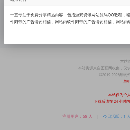
本站均为真实人气，没有通过刷IP等渠道进行伪造虚假数
一经发现广告商存在诈骗行为 立刻终止合作 清理广告 并
一直专注于免费分享精品内容，包括游戏资讯网站源码QQ教程，精
件附带的广告请勿相信，网站内软件附带的广告请勿相信，网站内
联系方式
QQ：11834205
本站收
本站资源来自互联网收集，仅
©2019-2026酷
单
本站仅为个
下载后请在 24 小
注册用户：68 人
|
今日活跃：1 