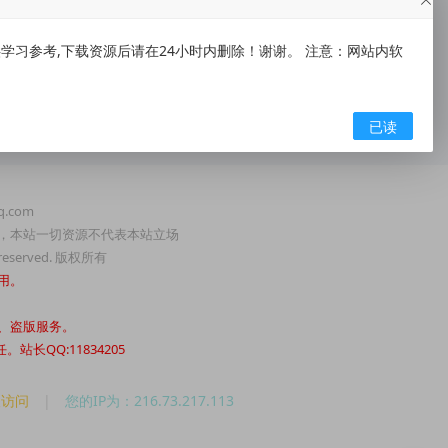
习参考,下载资源后请在24小时内删除！谢谢。 注意：网站内软
已读
.com
，本站一切资源不代表本站立场
served. 版权所有
用。
、盗版服务。
QQ:11834205
人访问
|
您的IP为：216.73.217.113