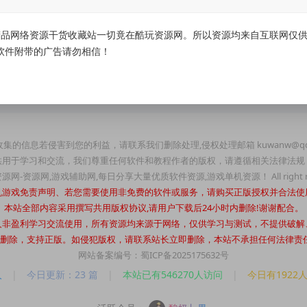
据。
不退款
品网络资源干货收藏站一切竟在酷玩资源网。所以资源均来自互联网仅供学
软件附带的广告请勿相信！
集的信息若侵害到您的利益，请联系我们删除处理,侵权处理邮箱 kuwanw@qq
供用于学习和交流，我们尊重任何软件和教程作者的版权，请遵循相关法律法规
玩资源网-资源网,游戏辅助网,每日分享大量优质软件资源,游戏单机资源！ All right re
机游戏免责声明、若您需要使用非免费的软件或服务，请购买正版授权并合法使
本站全部内容采用撰写共用版权协议,请用户下载后24小时内删除!谢谢配合。
人非盈利学习交流使用，所有资源均来源于网络，仅供学习与测试，不提供破解
时内删除，支持正版。如侵犯版权，请联系站长立即删除，本站不承担任何法律责任。站长
网站备案编号：蜀ICP备2025175632号
人
|
今日更新：23 篇
|
本站已有546270人访问
|
今日有1922