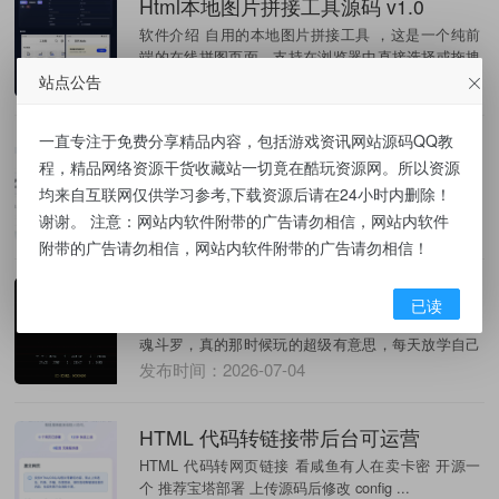
Html本地图片拼接工具源码 v1.0
软件介绍 自用的本地图片拼接工具 ，这是一个纯前
端的在线拼图页面，支持在浏览器中直接选择或拖拽
多张...
站点公告
发布时间：2026-07-08
一直专注于免费分享精品内容，包括游戏资讯网站源码QQ教
HTML版本完全离线的PDF工具箱，合并、拆分、旋转、删除、PDF转图片、图片转PDF...
程，精品网络资源干货收藏站一切竟在酷玩资源网。所以资源
全套工具一共9项功能，分成了3个网页文件。 其中合
均来自互联网仅供学习参考,下载资源后请在24小时内删除！
并、拆分、旋转、删除、PDF转图片、图片转
谢谢。 注意：网站内软件附带的广告请勿相信，网站内软件
PDF、...
发布时间：2026-07-07
附带的广告请勿相信，网站内软件附带的广告请勿相信！
网页版魂斗罗游戏，梦回童年！
已读
想起小时候玩的一款游戏，那时候还是游戏机玩的，
魂斗罗，真的那时候玩的超级有意思，每天放学自己
玩。 试...
发布时间：2026-07-04
HTML 代码转链接带后台可运营
HTML 代码转网页链接 看咸鱼有人在卖卡密 开源一
个 推荐宝塔部署 上传源码后修改 config ...