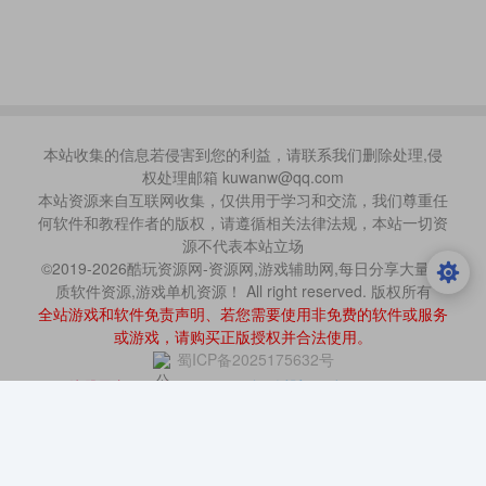
本站收集的信息若侵害到您的利益，请联系我们删除处理,侵
权处理邮箱 kuwanw@qq.com
本站资源来自互联网收集，仅供用于学习和交流，我们尊重任
何软件和教程作者的版权，请遵循相关法律法规，本站一切资
源不代表本站立场
©2019-2026酷玩资源网-资源网,游戏辅助网,每日分享大量优
质软件资源,游戏单机资源！ All right reserved. 版权所有
全站游戏和软件免责声明、若您需要使用非免费的软件或服务
或游戏，请购买正版授权并合法使用。
蜀ICP备2025175632号
注册用户：68 人
今日活跃：1 人
今日更新：12 篇
本站已有550340人访问
今日有2232人访问
您的IP为：216.73.217.175