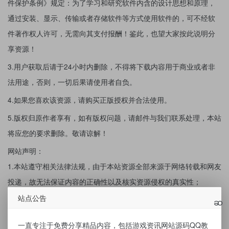
件保护条例》规定：为了学习和研究软件内含的设计思想和原理，
通过安装、显示、传输或者存储软件等方式使用软件的，可不经软
件著作权人许可，无需向其支付报酬！鉴此，也望大家按此说明分
享资源！
3.用户获取后请于24小时内删除，不得将下载内容用于商业或者非
法用途，否则，一切后果请使用者自负。
4.如果您喜欢该资源，请购买正版授权并合法使用。
5.版权归原作者享有，如有版权问题，请邮件与我们联系处理，本站
将应您的要求删除。敬请谅解！
网站声明：
1.本站遵守相关法律法规，由于本站资源全部来源于网络转载和网友
投递，故无法保证内容的正确性以及核实资源侵权的真实性；
2.本站所有内容未经许可请不要转载，仅供交流学习，严禁用于商业
站点公告
用途，下载后请于24小时内删除，如产生法律纠纷与本站无关 ，由
一直专注于免费分享精品内容，包括游戏资讯网站源码QQ教
使用者本人承担！