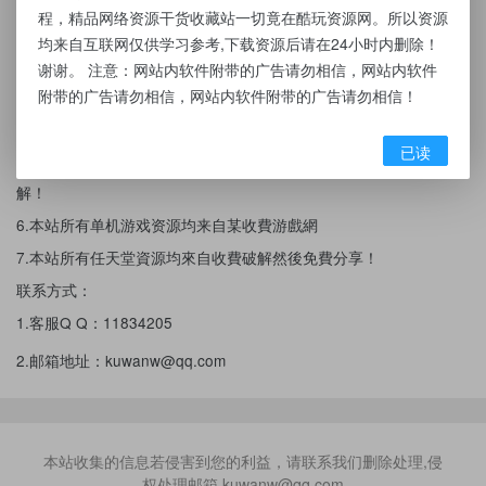
程，精品网络资源干货收藏站一切竟在酷玩资源网。所以资源
3.出于传递信息之目的，故资源有可能会误刊发损害或影响您的合法
均来自互联网仅供学习参考,下载资源后请在24小时内删除！
权益，请您积极与我们联系处理；
谢谢。 注意：网站内软件附带的广告请勿相信，网站内软件
4.因时间、精力有限，我们无法一一核实每一条消息的真实性，但我
附带的广告请勿相信，网站内软件附带的广告请勿相信！
们会在发布之前尽最大努力来核实这些信息；
已读
5.我们非常重视版权问题，如有侵权请邮件与我们联系处理。敬请谅
解！
6.本站所有单机游戏资源均来自某收費游戲網
7.本站所有任天堂資源均來自收費破解然後免費分享！
联系方式：
1.客服Q Q：11834205
2.邮箱地址：kuwanw@qq.com
本站收集的信息若侵害到您的利益，请联系我们删除处理,侵
权处理邮箱 kuwanw@qq.com