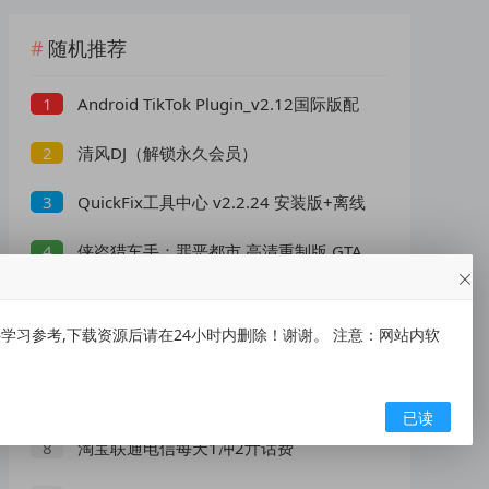
随机推荐
Android TikTok Plugin_v2.12国际版配
1
套插件
清风DJ（解锁永久会员）
2
QuickFix工具中心 v2.2.24 安装版+离线
3
版
侠盗猎车手：罪恶都市 高清重制版 GTA
4
侠盗猎车手：罪恶都市重制版/Grand
5
Theft Auto
习参考,下载资源后请在24小时内删除！谢谢。 注意：网站内软
幸运破解器 Lucky Patcher v11.9.0 官方最
6
新版
AT大气层1.9.0带20.0.1(过度包）
7
已读
淘宝联通电信每天1冲2亓话费
8