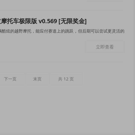
托车极限版 v0.569 [无限奖金]
辆酷炫的越野摩托，能应付赛道上的跳跃，但后期可以尝试更灵活的
立即查看
下一页
末页
共
12
页