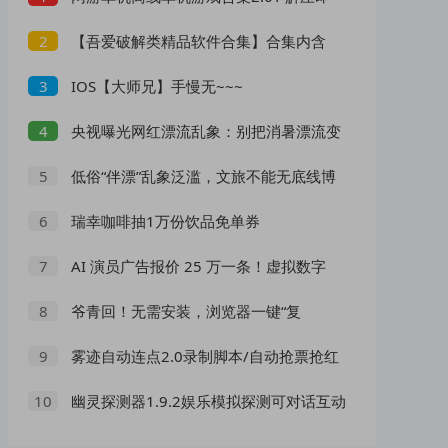
玩 网盘下载 一键端免安装免配置
【吾爱破解类精品软件合集】合集内含
2
2000 +实用工具 【1.5GB】
IOS【大师兄】手慢无~~~
3
央视曝光网红漂流乱象：别把消暑漂流变
4
成一场冒险赌命
低俗“伴漂”乱象泛滥，文旅不能无底线博
5
流量
瑞幸咖啡抽1万份饮品免单券
6
AI 演员广告报价 25 万一条！虚拟数字
7
人正在抢占真人演员市场？
爷青回！无需安装，浏览器一键“复
8
活”Windows
雾迹自动连点2.0录制脚本/自动抢票抢红
9
包/游戏脚本
幽灵探测器1.9.2娱乐模拟探测可对话互动
10