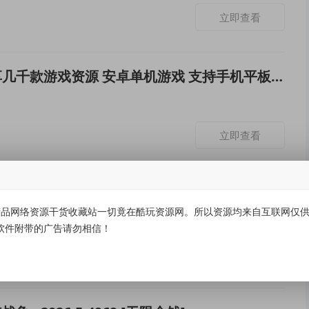
立即查看
千款游戏资源 安卓单机游戏 支持手机平板可用安卓游戏网盘下载
立即查看
机游戏[修改版＆Mod版][1630+款][197GB]
品网络资源干货收藏站一切竟在酷玩资源网。所以资源均来自互联网仅供学
软件附带的广告请勿相信！
立即查看