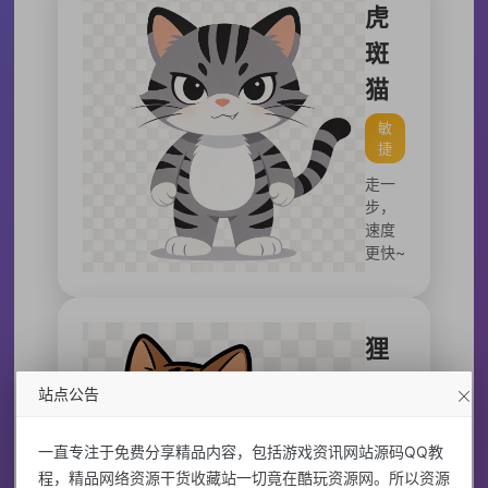
虎
斑
猫
敏
捷
走一
步，
速度
更快~
狸
花
站点公告
猫
一直专注于免费分享精品内容，包括游戏资讯网站源码QQ教
狡
程，精品网络资源干货收藏站一切竟在酷玩资源网。所以资源
猾