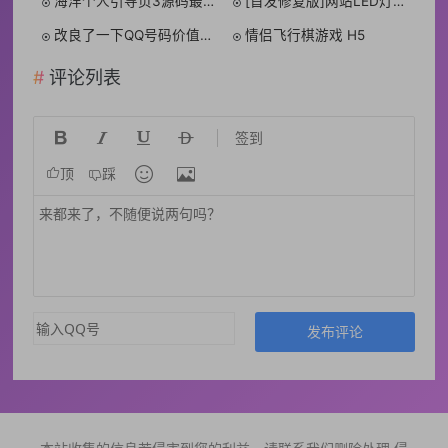
海洋个人引导页3源码最新版 [开源]
[首发修复版]网站LED灯广告代码源码
改良了一下QQ号码价值评估仅供娱乐
情侣飞行棋游戏 H5
评论列表




签到


顶
踩
发布评论