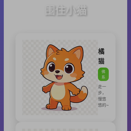
围住小猫
摸鱼摸鱼🐟️，打发时间....
橘
猫
佛
系
走一
步，
慢悠
悠的~