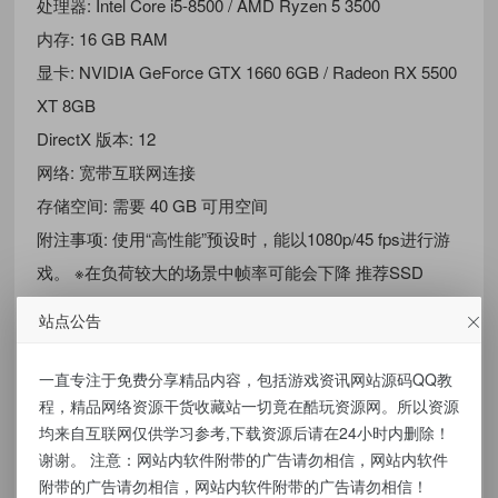
处理器: Intel Core i5-8500 / AMD Ryzen 5 3500
内存: 16 GB RAM
显卡: NVIDIA GeForce GTX 1660 6GB / Radeon RX 5500
XT 8GB
DirectX 版本: 12
网络: 宽带互联网连接
存储空间: 需要 40 GB 可用空间
附注事项: 使用“高性能”预设时，能以1080p/45 fps进行游
戏。 ※在负荷较大的场景中帧率可能会下降 推荐SSD
不是虚拟化 无需任何虚拟机 直接解压即撸
站点公告
资源下载
一直专注于免费分享精品内容，包括游戏资讯网站源码QQ教
程，精品网络资源干货收藏站一切竟在酷玩资源网。所以资源
点击下载
均来自互联网仅供学习参考,下载资源后请在24小时内删除！
谢谢。 注意：网站内软件附带的广告请勿相信，网站内软件
附带的广告请勿相信，网站内软件附带的广告请勿相信！
有价值
(0)
无价值
(0)