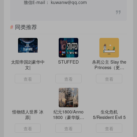
致信E-mail： kuwanw@qq.com
同类推荐
太阳帝国2|豪华中
STUFFED
杀死公主 Slay the
文|
Princess（更新
v20231226）
查看
查看
查看
怪物猎人世界 冰
纪元1800/Anno
生化危机
原|
1800（豪华版全
5/Resident Evil 5
DLCv9.2.972600）
查看
查看
查看