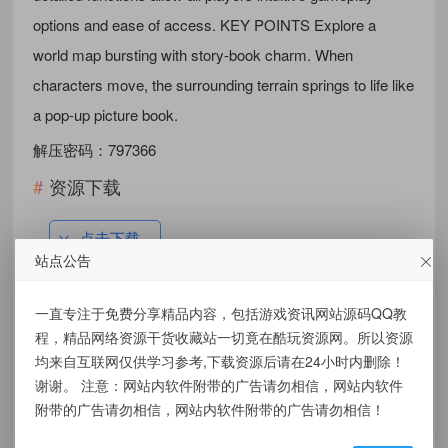
options and ease of access. KEY POINTS Explore a
world map bursting with story-book charm. When
characters move, the surrounding terrain springs to life like
a pop-up picture book.
解压密码：797366
资源下载
点击下载
站点公告
有价值
(0)
无价值
(0)
一直专注于免费分享精品内容，包括游戏资讯网站源码QQ教
程，精品网络资源干货收藏站一切竟在酷玩资源网。所以资源
标签：
遗迹传说HD 模拟器版
均来自互联网仅供学习参考,下载资源后请在24小时内删除！
谢谢。 注意：网站内软件附带的广告请勿相信，网站内软件
附带的广告请勿相信，网站内软件附带的广告请勿相信！