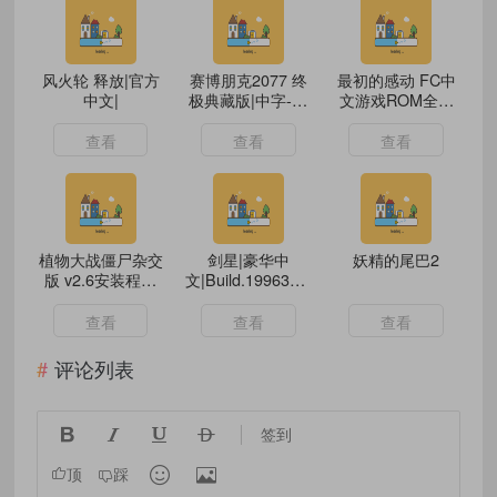
风火轮 释放|官方
赛博朋克2077 终
最初的感动 FC中
中文|
极典藏版|中字-国
文游戏ROM全集
语|
(941个)
查看
查看
查看
植物大战僵尸杂交
剑星|豪华中
妖精的尾巴2
版 v2.6安装程序
文|Build.19963153+预
+修改器
购特典+全DLC|解
压即撸|
查看
查看
查看
评论列表




签到


顶
踩