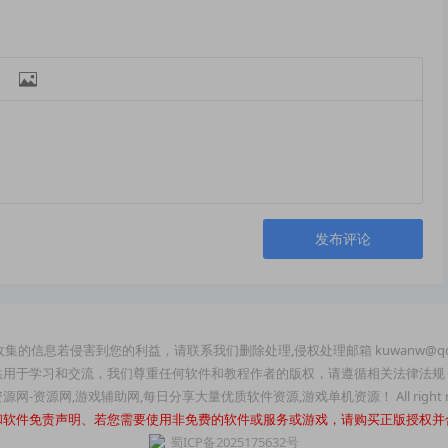

发布评论
集的信息若侵害到您的利益，请联系我们删除处理,侵权处理邮箱 kuwanw@qq
供用于学习和交流，我们尊重任何软件和教程作者的版权，请遵循相关法律法规
玩资源网-资源网,游戏辅助网,每日分享大量优质软件资源,游戏单机资源！ All right re
和软件免责声明、若您需要使用非免费的软件或服务或游戏，请购买正版授权并
蜀ICP备2025175632号