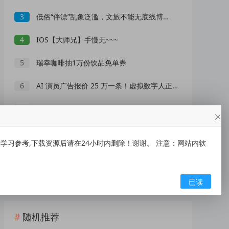
3
低俗“伴漂”乱象泛滥，文旅不能无底线博流量
4
IOS【大师兄】手慢无~~~
5
瑞幸咖啡抽1万份饮品免单券
6
AI 演员广告报价 25 万一条！虚拟数字人正在抢占真人演员市场？
7
高德地图车机版魔改v9.5 秒进巡航 开天空视角 保时捷字体
8
71 亿票房背后，口碑才是电影市场真正的 “流量密码”
习参考,下载资源后请在24小时内删除！谢谢。 注意：网站内软
9
雾迹自动连点2.0录制脚本/自动抢票抢红包/游戏脚本
10
空调一直开着更省电还是随开随关？电力公司官方给出标准答案
已读
随机推荐