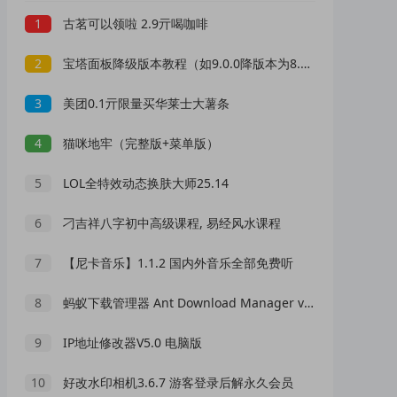
1
古茗可以领啦 2.9亓喝咖啡
2
宝塔面板降级版本教程（如9.0.0降版本为8.0.5）
3
美团0.1亓限量买华莱士大薯条
4
猫咪地牢（完整版+菜单版）
5
LOL全特效动态换肤大师25.14
6
刁吉祥八字初中高级课程, 易经风水课程
7
【尼卡音乐】1.1.2 国内外音乐全部免费听
8
蚂蚁下载管理器 Ant Download Manager v2.17.2高级版
9
IP地址修改器V5.0 电脑版
10
好改水印相机3.6.7 游客登录后解永久会员