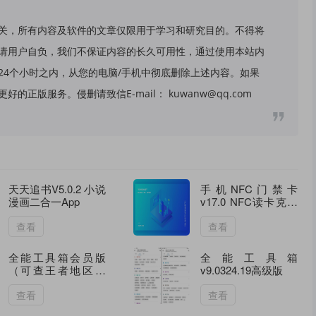
关，所有内容及软件的文章仅限用于学习和研究目的。不得将
请用户自负，我们不保证内容的长久可用性，通过使用本站内
24个小时之内，从您的电脑/手机中彻底删除上述内容。如果
版服务。侵删请致信E-mail： kuwanw@qq.com
天天追书V5.0.2 小说
手机NFC门禁卡
漫画二合一App
v17.0 NFC读卡克隆
工具 支持门禁、电
梯、公交等
查看
查看
全能工具箱会员版
全能工具箱
（可查王者地区战
v9.0324.19高级版
力）
查看
查看