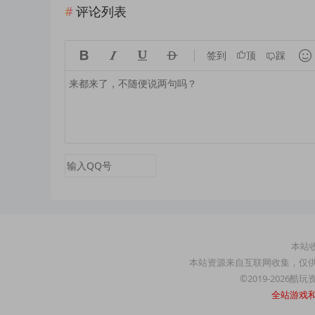
评论列表





签到
顶
踩
本站收
本站资源来自互联网收集，仅
©2019-2026酷
全站游戏