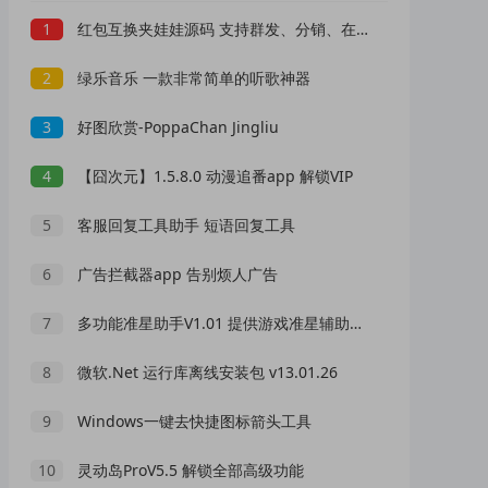
1
红包互换夹娃娃源码 支持群发、分销、在线支付
2
绿乐音乐 一款非常简单的听歌神器
3
好图欣赏-PoppaChan Jingliu
4
【囧次元】1.5.8.0 动漫追番app 解锁VIP
5
客服回复工具助手 短语回复工具
6
广告拦截器app 告别烦人广告
7
多功能准星助手V1.01 提供游戏准星辅助功能
8
微软.Net 运行库离线安装包 v13.01.26
9
Windows一键去快捷图标箭头工具
10
灵动岛ProV5.5 解锁全部高级功能