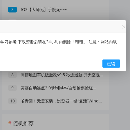
3
IOS【大师兄】手慢无~~~
4
央视曝光网红漂流乱象：别把消暑漂流变成一场冒险赌命
5
低俗“伴漂”乱象泛滥，文旅不能无底线博流量
习参考,下载资源后请在24小时内删除！谢谢。 注意：网站内软
6
瑞幸咖啡抽1万份饮品免单券
7
AI 演员广告报价 25 万一条！虚拟数字人正在抢占真人演员市场？
已读
8
高德地图车机版魔改v9.5 秒进巡航 开天空视角 保时捷字体
9
雾迹自动连点2.0录制脚本/自动抢票抢红包/游戏脚本
10
爷青回！无需安装，浏览器一键“复活”Windows
随机推荐