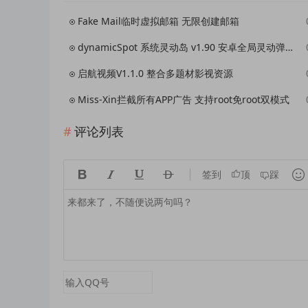
Fake Mail临时虚拟邮箱 无限创建邮箱
dynamicSpot 系统灵动岛 v1.90 安卓全局灵动弹窗自定义工具
启航视频V1.1.0 整合多题材影视资源
Miss-Xin拦截所有APP广告 支持root免root双模式
评论列表





签到
顶
踩