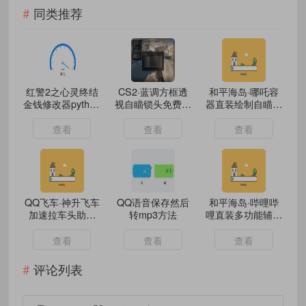
同类推荐
红警2之心灵终结
CS2·蓝调方框透
和平海岛·哪吒容
金钱修改器python
视自瞄锁头免费辅
器直装绘制自瞄物
源码
助
资破解版 v5.43
查看
查看
查看
QQ飞车·神升飞车
QQ语音保存然后
和平海岛·哔哩哔
加速拉车头助手
转mp3方法
哩直装多功能辅助
v9.21
破解版B5
查看
查看
查看
评论列表