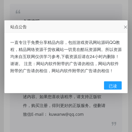
免责声明：
站点公告
本站提供的资源，都来自网络，版权争议与本
一直专注于免费分享精品内容，包括游戏资讯网站源码QQ教
站无关，所有内容及软件的文章仅限用于学习
程，精品网络资源干货收藏站一切竟在酷玩资源网。所以资源
和研究目的。不得将上述内容用于商业或者非
均来自互联网仅供学习参考,下载资源后请在24小时内删除！
法用途，否则，一切后果请用户自负，我们不
谢谢。 注意：网站内软件附带的广告请勿相信，网站内软件
保证内容的长久可用性，通过使用本站内容随
附带的广告请勿相信，网站内软件附带的广告请勿相信！
之而来的风险与本站无关，您必须在下载后的
已读
24个小时之内，从您的电脑/手机中彻底删除上
述内容。如果您喜欢该程序，请支持正版软
件，购买注册，得到更好的正版服务。侵删请
致信E-mail： kuwanw@qq.com