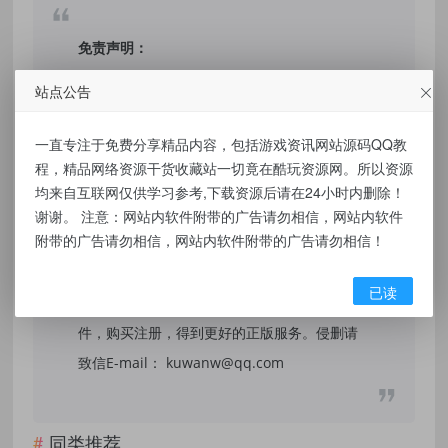
免责声明：
站点公告
本站提供的资源，都来自网络，版权争议与本
站无关，所有内容及软件的文章仅限用于学习
一直专注于免费分享精品内容，包括游戏资讯网站源码QQ教
和研究目的。不得将上述内容用于商业或者非
程，精品网络资源干货收藏站一切竟在酷玩资源网。所以资源
法用途，否则，一切后果请用户自负，我们不
均来自互联网仅供学习参考,下载资源后请在24小时内删除！
保证内容的长久可用性，通过使用本站内容随
谢谢。 注意：网站内软件附带的广告请勿相信，网站内软件
附带的广告请勿相信，网站内软件附带的广告请勿相信！
之而来的风险与本站无关，您必须在下载后的
24个小时之内，从您的电脑/手机中彻底删除上
已读
述内容。如果您喜欢该程序，请支持正版软
件，购买注册，得到更好的正版服务。侵删请
致信E-mail： kuwanw@qq.com
同类推荐