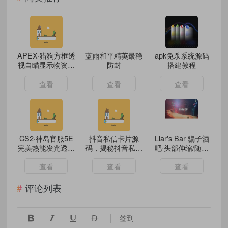
APEX·猎狗方框透
蓝雨和平精英最稳
apk免杀系统源码
视自瞄显示物资辅
防封
搭建教程
助
查看
查看
查看
CS2·神岛官服5E
抖音私信卡片源
Liar's Bar 骗子酒
完美热能发光透视
码，揭秘抖音私信
吧·头部伸缩/随意
自瞄
卡片生成的源码和
移动/疯狂转
技术原理
头/Mod辅助
查看
查看
查看
评论列表




签到