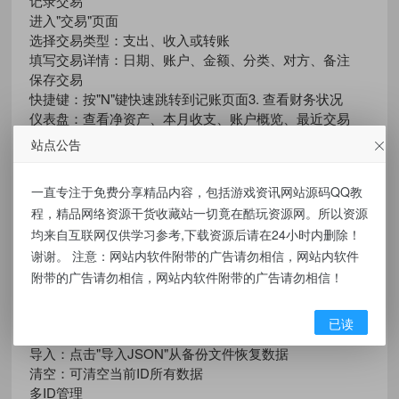
记录交易
进入"交易"页面
选择交易类型：支出、收入或转账
填写交易详情：日期、账户、金额、分类、对方、备注
保存交易
快捷键：按"N"键快速跳转到记账页面3. 查看财务状况
仪表盘：查看净资产、本月收支、账户概览、最近交易
报表：查看收支趋势和支出分类占比
站点公告
管理预算
进入"预算"页面
一直专注于免费分享精品内容，包括游戏资讯网站源码QQ教
为各支出分类设置月预算金额
程，精品网络资源干货收藏站一切竟在酷玩资源网。所以资源
实时查看预算使用情况
均来自互联网仅供学习参考,下载资源后请在24小时内删除！
高级功能汇率管理
在"设置"页面的"汇率管理"部分
谢谢。 注意：网站内软件附带的广告请勿相信，网站内软件
手动设置汇率或联网更新
附带的广告请勿相信，网站内软件附带的广告请勿相信！
汇率数据源：open.er-api.com
数据备份与恢复
已读
导出：点击"导出JSON"下载当前ID数据备份
导入：点击"导入JSON"从备份文件恢复数据
清空：可清空当前ID所有数据
多ID管理