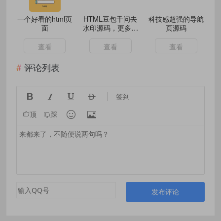
一个好看的html页
HTML豆包千问去
科技感超强的导航
面
水印源码，更多去
页源码
水印接口正在开发
中
查看
查看
查看
评论列表




签到


顶
踩
发布评论