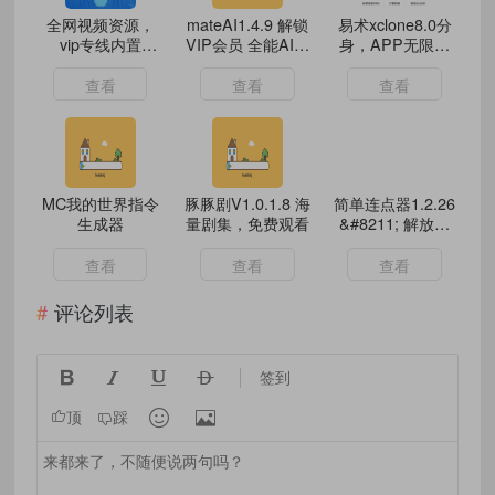
全网视频资源，
mateAI1.4.9 解锁
易术xclone8.0分
vip专线内置
VIP会员 全能AI助
身，APP无限多
50+ViP专享视频
手
开，模拟定位
线路，内含福利资
查看
查看
查看
源！
MC我的世界指令
豚豚剧V1.0.1.8 海
简单连点器1.2.26
生成器
量剧集，免费观看
&#8211; 解放双
手，免root解锁会
员版！
查看
查看
查看
评论列表




签到


顶
踩