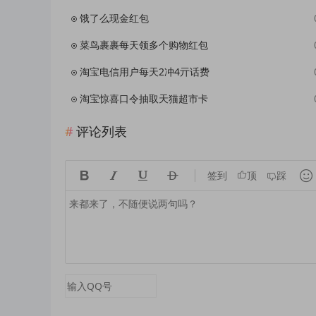
饿了么现金红包
菜鸟裹裹每天领多个购物红包
淘宝电信用户每天2冲4亓话费
淘宝惊喜口令抽取天猫超市卡
评论列表





签到
顶
踩