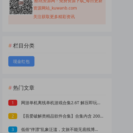
酷玩资源网 - 免费资源下载_每日更新
资源网站_kuwanb.com
关注获取更多精彩资讯
栏目分类
现金红包
热门文章
1
网游单机离线单机游戏合集2.6T 解压即玩 网盘下载 一键端免安装免配置
2
【吾爱破解类精品软件合集】合集内含 2000 +实用工具 【1.5GB】
3
低俗“伴漂”乱象泛滥，文旅不能无底线博流量