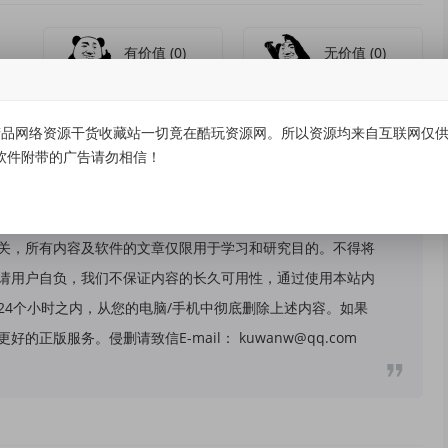
有价值
(0)
无价值
(0)
品网络资源干货收藏站一切竟在酷玩资源网。所以资源均来自互联网仅供学
软件附带的广告请勿相信！
关，所有内容及软件的文章仅限用于学习和研究目的。不得将
请用户自负，我们不保证内容的长久可用性，通过使用本站内
24个小时之内，从您的电脑/手机中彻底删除上述内容。如果
版服务。侵删请致信E-mail： kuwanw@qq.com