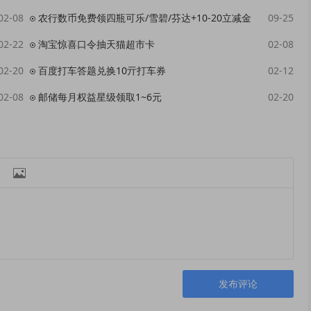
02-08
农行数币免费领四瓶可乐/雪碧/芬达+10-20立减金
09-25
02-22
淘宝惊喜口令抽天猫超市卡
02-08
02-20
百度打车答题兑换10亓打车券
02-12
02-08
邮储每月权益星级领取1~6元
02-20

发布评论