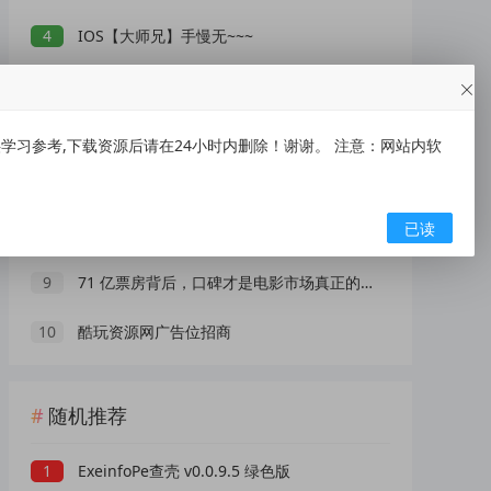
4
IOS【大师兄】手慢无~~~
5
央视曝光网红漂流乱象：别把消暑漂流变成一场冒险赌命
6
瑞幸咖啡抽1万份饮品免单券
习参考,下载资源后请在24小时内删除！谢谢。 注意：网站内软
7
AI 演员广告报价 25 万一条！虚拟数字人正在抢占真人演员市场？
已读
8
高德地图车机版魔改v9.5 秒进巡航 开天空视角 保时捷字体
9
71 亿票房背后，口碑才是电影市场真正的 “流量密码”
10
酷玩资源网广告位招商
随机推荐
1
ExeinfoPe查壳 v0.0.9.5 绿色版