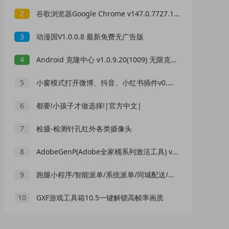
2
谷歌浏览器Google Chrome v147.0.7727.102 便携增强版
3
动漫国V1.0.0.8 最新免费无广告版
4
Android 克隆中心 v1.0.9.20(1009) 无限克隆分身，多开神器
5
小窗模式打开微博、抖音、小红书插件v0.5.2
6
都要!小孩子才做选择!|官方中文|
7
检摄-检测针孔红外各类摄像头
8
AdobeGenP(Adobe全家桶系列激活工具) v4.0.4 绿色版
9
跑腿小程序/智能派单/系统派单/同城配送/校园跑腿/用户端+骑手端 ...
10
GXF游戏工具箱10.5一键解锁高帧率画质