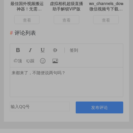
最佳国外视频搬运
虚拟相机超级直播
wx_channels_downloa
神器！无需
助手解锁VIP版
微信视频号下载器
GPU！最强！
v250112
查看
查看
查看
评论列表




签到


顶
踩
发布评论