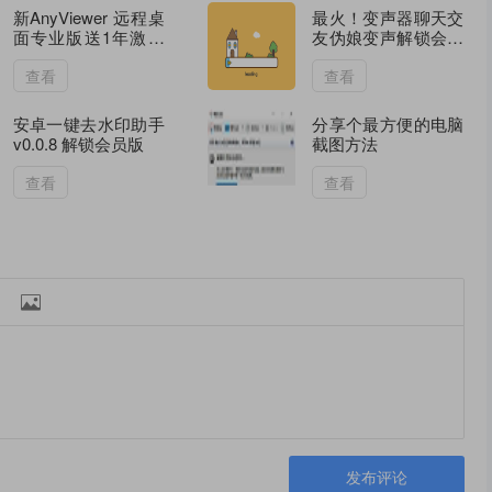
新AnyViewer 远程桌
最火！变声器聊天交
面专业版送1年激活
友伪娘变声解锁会员
码
版
查看
查看
安卓一键去水印助手
分享个最方便的电脑
v0.0.8 解锁会员版
截图方法
查看
查看

发布评论