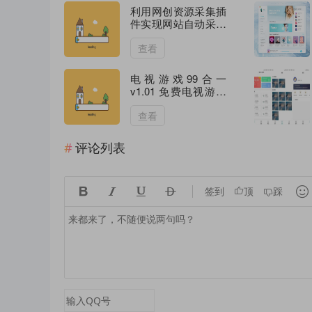
利用网创资源采集插
件实现网站自动采集
发布
查看
电视游戏99合一
v1.01 免费电视游戏
合集
查看
评论列表





签到
顶
踩