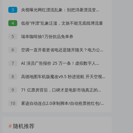
3
央视曝光网红漂流乱象：别把消暑漂流变成一场冒险赌命
4
低俗“伴漂”乱象泛滥，文旅不能无底线博流量
5
瑞幸咖啡抽1万份饮品免单券
6
空调一直开着更省电还是随开随关？电力公司官方给出标准答案
7
AI 演员广告报价 25 万一条！虚拟数字人正在抢占真人演员市场？
8
高德地图车机版魔改v9.5 秒进巡航 开天空视角 保时捷字体
9
71 亿票房背后，口碑才是电影市场真正的 “流量密码”
10
雾迹自动连点2.0录制脚本/自动抢票抢红包/游戏脚本
随机推荐