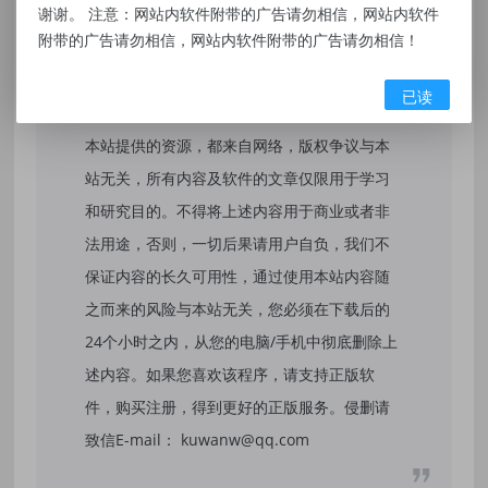
[48.7GB] ... ...
谢谢。 注意：网站内软件附带的广告请勿相信，网站内软件
附带的广告请勿相信，网站内软件附带的广告请勿相信！
已读
免责声明：
本站提供的资源，都来自网络，版权争议与本
站无关，所有内容及软件的文章仅限用于学习
和研究目的。不得将上述内容用于商业或者非
法用途，否则，一切后果请用户自负，我们不
保证内容的长久可用性，通过使用本站内容随
之而来的风险与本站无关，您必须在下载后的
24个小时之内，从您的电脑/手机中彻底删除上
述内容。如果您喜欢该程序，请支持正版软
件，购买注册，得到更好的正版服务。侵删请
致信E-mail： kuwanw@qq.com