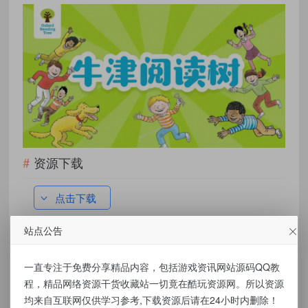
资源下载
点击下载
站点公告
有价值
(0)
无价值
(0)
一直专注于免费分享精品内容，包括游戏资讯网站源码QQ教
标签：
程，精品网络资源干货收藏站一切竟在酷玩资源网。所以资源
牛津阅读树1-9级视频课程+资料（PDF/音频/点读包） pdf/MP4
均来自互联网仅供学习参考,下载资源后请在24小时内删除！