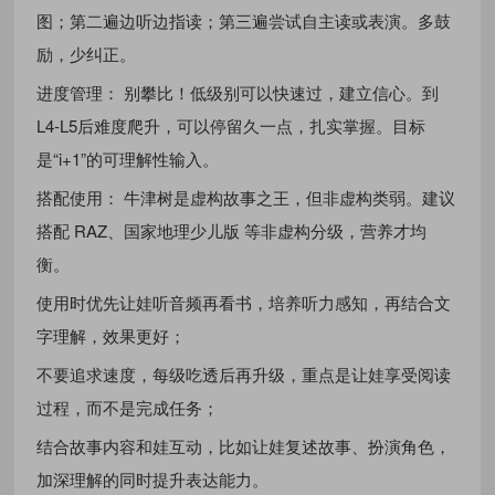
图；第二遍边听边指读；第三遍尝试自主读或表演。多鼓
励，少纠正。
进度管理： 别攀比！低级别可以快速过，建立信心。到
L4-L5后难度爬升，可以停留久一点，扎实掌握。目标
是“i+1”的可理解性输入。
搭配使用： 牛津树是虚构故事之王，但非虚构类弱。建议
搭配 RAZ、国家地理少儿版 等非虚构分级，营养才均
衡。
使用时优先让娃听音频再看书，培养听力感知，再结合文
字理解，效果更好；
不要追求速度，每级吃透后再升级，重点是让娃享受阅读
过程，而不是完成任务；
结合故事内容和娃互动，比如让娃复述故事、扮演角色，
加深理解的同时提升表达能力。