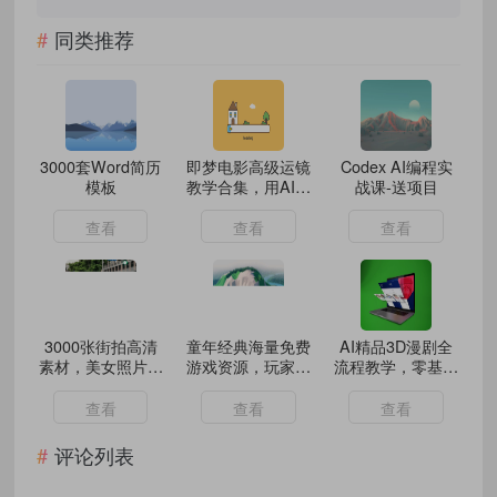
同类推荐
3000套Word简历
即梦电影高级运镜
Codex AI编程实
模板
教学合集，用AI打
战课-送项目
造电影级镜头语言
查看
查看
查看
3000张街拍高清
童年经典海量免费
AI精品3D漫剧全
素材，美女照片，
游戏资源，玩家的
流程教学，零基础
有你的理想型
宝藏资源基地
轻松打造爆款动画
短剧
查看
查看
查看
评论列表