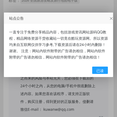
标签：
2026 全国旅游攻略及旅行地图电子版
站点公告
免责声明：
一直专注于免费分享精品内容，包括游戏资讯网站源码QQ教
程，精品网络资源干货收藏站一切竟在酷玩资源网。所以资源
本站提供的资源，都来自网络，版权争议与本
均来自互联网仅供学习参考,下载资源后请在24小时内删除！
站无关，所有内容及软件的文章仅限用于学习
谢谢。 注意：网站内软件附带的广告请勿相信，网站内软件
和研究目的。不得将上述内容用于商业或者非
附带的广告请勿相信，网站内软件附带的广告请勿相信！
法用途，否则，一切后果请用户自负，我们不
保证内容的长久可用性，通过使用本站内容随
已读
之而来的风险与本站无关，您必须在下载后的
24个小时之内，从您的电脑/手机中彻底删除上
述内容。如果您喜欢该程序，请支持正版软
件，购买注册，得到更好的正版服务。侵删请
致信E-mail： kuwanw@qq.com