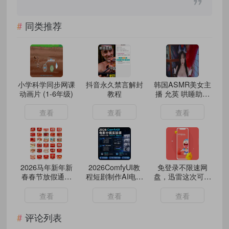
同类推荐
小学科学同步网课
抖音永久禁言解封
韩国ASMR美女主
动画片 (1-6年级)
教程
播 允英 哄睡助眠
高清无水印合集
查看
查看
查看
2026马年新年新
2026ComfyUI教
免登录不限速网
春春节放假通知
程短剧制作AI电影
盘，迅雷这次可能
PSD素材手机海报
工作流安装包分镜
真有点东西？
模板 86款 12GB
实操全流程素材
查看
查看
查看
评论列表