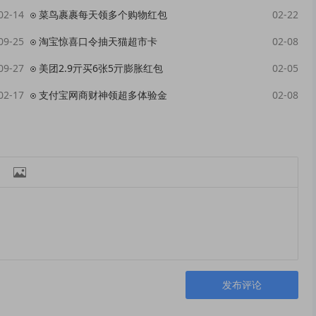
02-14
菜鸟裹裹每天领多个购物红包
02-22
09-25
淘宝惊喜口令抽天猫超市卡
02-08
09-27
美团2.9亓买6张5亓膨胀红包
02-05
02-17
支付宝网商财神领超多体验金
02-08

发布评论