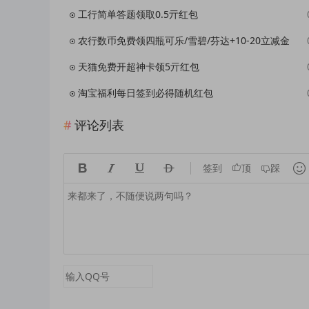
工行简单答题领取0.5亓红包
农行数币免费领四瓶可乐/雪碧/芬达+10-20立减金
天猫免费开超神卡领5亓红包
淘宝福利每日签到必得随机红包
评论列表





签到
顶
踩