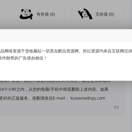
有价值
(0)
无价值
(0)
品网络资源干货收藏站一切竟在酷玩资源网。所以资源均来自互联网仅供学
软件附带的广告请勿相信！
关，所有内容及软件的文章仅限用于学习和研究目的。不得将
请用户自负，我们不保证内容的长久可用性，通过使用本站内
24个小时之内，从您的电脑/手机中彻底删除上述内容。如果
版服务。侵删请致信E-mail： kuwanw@qq.com