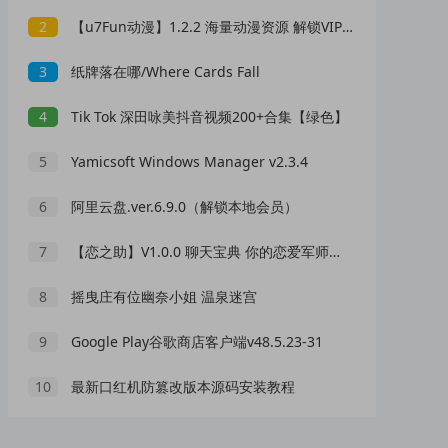
2
【u7Fun动漫】1.2.2 海量动漫资源 解锁VIP 无广告
3
纸牌落在哪/Where Cards Fall
4
Tik Tok 深田咏美抖音视频200+合集【绿色】
5
Yamicsoft Windows Manager v2.3.4
6
阿里云盘.ver.6.9.0（解锁本地会员）
7
【恋之助】V1.0.0 聊天宝典 你的恋爱军师 解锁VIP
8
摇曳庄有位幽奈小姐 温泉迷宫
9
Google Play谷歌商店客户端v48.5.23-31
10
最新口红机防篡改版本源码安装教程