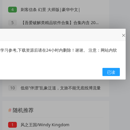
4
刺客信条 幻景 大师版|豪华中文|
5
【吾爱破解类精品软件合集】合集内含 2000 +实用工具 【1.5GB】
6
刺客信条 影|豪华中文|
7
XMind 2026(思维导图软件) v26.05.01105 中文绿色版
习参考,下载资源后请在24小时内删除！谢谢。 注意：网站内软
8
IOS【大师兄】手慢无~~~
已读
9
央视曝光网红漂流乱象：别把消暑漂流变成一场冒险赌命
10
低俗“伴漂”乱象泛滥，文旅不能无底线博流量
随机推荐
1
风之王国/Windy Kingdom