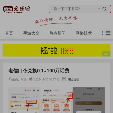
首页
手游大全
热点新闻
网络技术
源码
电信口令兑换0.1~100亓话费
酸奶丿果冻
2025-12-30 00:37:12
现金红包