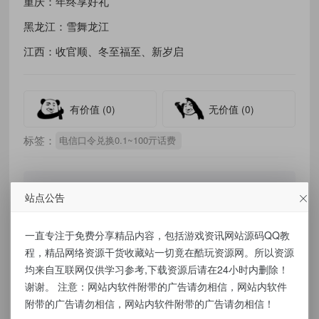
重庆：年终享好礼
黑龙江：雪舞龙江
江西：收官顺、冬至福至、新岁启
有价值
(0)
无价值
(0)
标签：
电信口令兑换0.1~100亓话费
站点公告
免责声明：
一直专注于免费分享精品内容，包括游戏资讯网站源码QQ教
本站提供的资源，都来自网络，版权争议与本
程，精品网络资源干货收藏站一切竟在酷玩资源网。所以资源
站无关，所有内容及软件的文章仅限用于学习
均来自互联网仅供学习参考,下载资源后请在24小时内删除！
谢谢。 注意：网站内软件附带的广告请勿相信，网站内软件
和研究目的。不得将上述内容用于商业或者非
附带的广告请勿相信，网站内软件附带的广告请勿相信！
法用途，否则，一切后果请用户自负，我们不