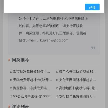
保证内容的长久可用性，通过使用本站内容随
已读
之而来的风险与本站无关，您必须在下载后的
24个小时之内，从您的电脑/手机中彻底删除上
述内容。如果您喜欢该程序，请支持正版软
件，购买注册，得到更好的正版服务。侵删请
致信E-mail： kuwanw@qq.com
同类推荐
淘宝福利每日签到必得随机红包
饿了么开工玩游戏抽39亓红包
天猫免费开超神卡领5亓红包
支付宝网商财神领超多体验金
淘宝惊喜口令抽取天猫超市卡
高德地图扫街榜必得6元红包
VX公众号中国移动10086
农行数币免费领四瓶可乐/雪碧/芬达+10-20立减金
评论列表