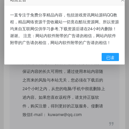
一直专注于免费分享精品内容，包括游戏资讯网站源码QQ教
程，精品网络资源干货收藏站一切竟在酷玩资源网。所以资源
免责声明：
均来自互联网仅供学习参考,下载资源后请在24小时内删除！
谢谢。 注意：网站内软件附带的广告请勿相信，网站内软件
本站提供的资源，都来自网络，版权争议与本
附带的广告请勿相信，网站内软件附带的广告请勿相信！
站无关，所有内容及软件的文章仅限用于学习
和研究目的。不得将上述内容用于商业或者非
已读
法用途，否则，一切后果请用户自负，我们不
保证内容的长久可用性，通过使用本站内容随
之而来的风险与本站无关，您必须在下载后的
24个小时之内，从您的电脑/手机中彻底删除上
述内容。如果您喜欢该程序，请支持正版软
件，购买注册，得到更好的正版服务。侵删请
致信E-mail： kuwanw@qq.com