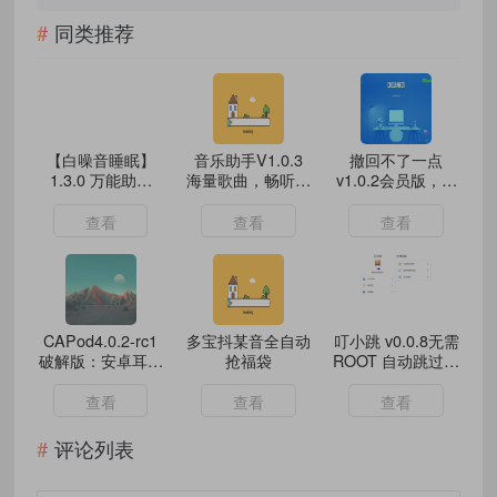
同类推荐
【白噪音睡眠】
音乐助手V1.0.3
撤回不了一点
1.3.0 万能助眠
海量歌曲，畅听无
v1.0.2会员版，支
app 解锁VIP功能
忧
持微信/QQ/钉钉/
飞书等
查看
查看
查看
‌CAPod4.0.2-rc1
多宝抖某音全自动
叮小跳 v0.0.8无需
破解版：安卓耳机
抢福袋
ROOT 自动跳过广
神器，一键解锁专
告
业调音+低延迟模
查看
查看
查看
式‌
评论列表