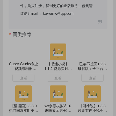
件，购买注册，得到更好的正版服务。侵删请
致信E-mail： kuwanw@qq.com
同类推荐
Super Studio专业
【书迷小说】
‌已读不想回1.2.8
视频编辑器
1.1.2 资源实时更
破解版：全平台防
v4.7.1.1会员版
新 解锁VIP
撤回+会员特权解
锁！
查看
查看
查看
【漫漫国】3.3.0
wx余额模拟V1.0
【听小说】1.3.3
热门国漫实时更新
趣味显示 轻松恶
超多有声小说免费
解锁VIP
搞！
听 无广告