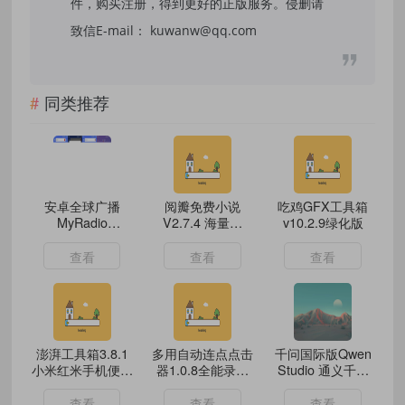
件，购买注册，得到更好的正版服务。侵删请
致信E-mail： kuwanw@qq.com
同类推荐
安卓全球广播
阅瓣免费小说
吃鸡GFX工具箱
MyRadio
V2.7.4 海量好
v10.2.9绿化版
v1.2.03.1010
书，免费畅读
查看
查看
查看
澎湃工具箱3.8.1
多用自动连点点击
千问国际版Qwen
小米红米手机便捷
器1.0.8全能录制
Studio 通义千问
工具箱
脚本解锁高级版
阿里多模型AI文生
图文生视频创作安
查看
查看
查看