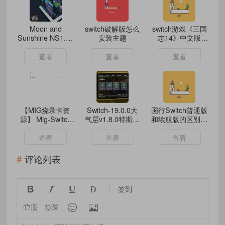
Moon and
switch破解版怎么
switch游戏《三国
Sunshine NS1.21
安装主题
志14》中文版
版串流工具
nsp/xci整合版下载
【整合1.0.10补丁
查看
查看
查看
+45DLC】
【MIG烧录卡资
Switch-19.0.0大
国行Switch普通版
源】 Mig-Switch
气层v1.8.0特斯拉
和续航版的区别有
烧录卡游戏合集
版
哪些 对比来了
1.75T
查看
查看
查看
评论列表




签到


顶
踩