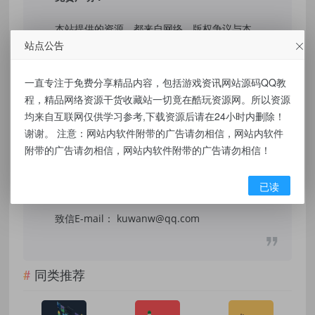
本站提供的资源，都来自网络，版权争议与本
站点公告
站无关，所有内容及软件的文章仅限用于学习
和研究目的。不得将上述内容用于商业或者非
一直专注于免费分享精品内容，包括游戏资讯网站源码QQ教
法用途，否则，一切后果请用户自负，我们不
程，精品网络资源干货收藏站一切竟在酷玩资源网。所以资源
保证内容的长久可用性，通过使用本站内容随
均来自互联网仅供学习参考,下载资源后请在24小时内删除！
谢谢。 注意：网站内软件附带的广告请勿相信，网站内软件
之而来的风险与本站无关，您必须在下载后的
附带的广告请勿相信，网站内软件附带的广告请勿相信！
24个小时之内，从您的电脑/手机中彻底删除上
述内容。如果您喜欢该程序，请支持正版软
已读
件，购买注册，得到更好的正版服务。侵删请
致信E-mail： kuwanw@qq.com
同类推荐