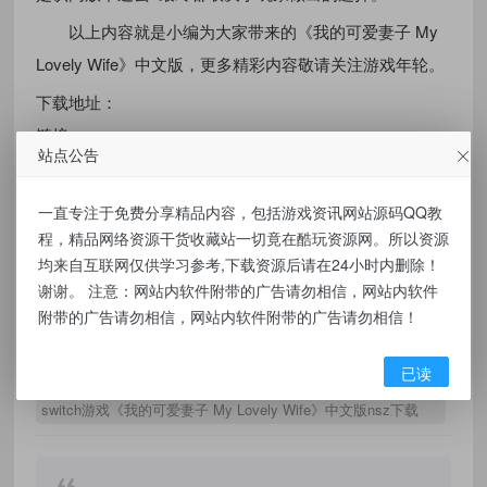
以上内容就是小编为大家带来的《我的可爱妻子 My
Lovely Wife》中文版，更多精彩内容敬请关注游戏年轮。
下载地址：
链接：
站点公告
https://pan.baidu.com/s/1gnzXuM4Xsg2CjyxIrus8AA
提取码：csxz
一直专注于免费分享精品内容，包括游戏资讯网站源码QQ教
程，精品网络资源干货收藏站一切竟在酷玩资源网。所以资源
解压密码：2023game.com
均来自互联网仅供学习参考,下载资源后请在24小时内删除！
谢谢。 注意：网站内软件附带的广告请勿相信，网站内软件
附带的广告请勿相信，网站内软件附带的广告请勿相信！
有价值
(0)
无价值
(0)
已读
标签：
switch游戏《我的可爱妻子 My Lovely Wife》中文版nsz下载
+1.1.15f3补丁