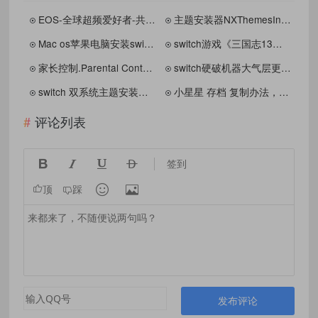
EOS-全球超频爱好者-共享参数
主题安装器NXThemesInstaller.系统适配补丁（支持v18.0.0)
Mac os苹果电脑安装switch游戏使用软件
switch游戏《三国志13：威力加强PK版》中文版nsz下载【含1.2.1补丁+1DLC】
家长控制.Parental Controls（离线设定每日游戏时长）
switch硬破机器大气层更换开机界面以及引导界面背景教程
switch 双系统主题安装错误解决办法
小星星 存档 复制办法，大多数存档都差不多的流程 V1.0
评论列表




签到


顶
踩
发布评论