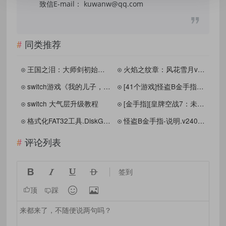
致信E-mail： kuwanw@qq.com
同类推荐
王国之泪：大师剑初始存档（继承：伊波娜，皇家白马，巨马，英杰之诗）
火焰之纹章：风花雪月v1.2.0存档修改器 - FireEmblemThreeHouse_SaveEditor_v1.2.0_Beta1
switch游戏《我的儿子，Yome-sama-Wakeari的妻子 息子のおヨメさま》日文版nsp下载
[41个游戏]怪盗B金手指合集.v241003[怪盗助手.Kaitocheats]
switch 大气层升级教程
[金手指][皇牌空战7：未知空域].港版[v1.0.0]（能与怪盗B金手指合集共同使用）
格式化FAT32工具.DiskGenius_Pro_5.5.0.1488_64bit_中文单文件
怪盗B金手指-说明.v240731(更新：斩妖行、勇气默示录2等)
评论列表




签到


顶
踩