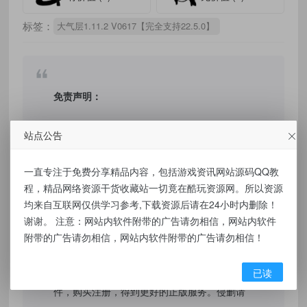
标签：
大气层1.11.2 V0617【完全支持22.5.0】
免责声明：
本站提供的资源，都来自网络，版权争议与本
站点公告
站无关，所有内容及软件的文章仅限用于学习
和研究目的。不得将上述内容用于商业或者非
一直专注于免费分享精品内容，包括游戏资讯网站源码QQ教
程，精品网络资源干货收藏站一切竟在酷玩资源网。所以资源
法用途，否则，一切后果请用户自负，我们不
均来自互联网仅供学习参考,下载资源后请在24小时内删除！
保证内容的长久可用性，通过使用本站内容随
谢谢。 注意：网站内软件附带的广告请勿相信，网站内软件
之而来的风险与本站无关，您必须在下载后的
附带的广告请勿相信，网站内软件附带的广告请勿相信！
24个小时之内，从您的电脑/手机中彻底删除上
述内容。如果您喜欢该程序，请支持正版软
已读
件，购买注册，得到更好的正版服务。侵删请