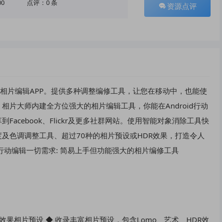
00
点评：0 条
资源点评
能强大的相片编辑APP。提供多种调整编修工具，让您在移动中，也能使
tor 相片大师内建全方位强大的相片编辑工具，你能在Android行动
acebook、Flickr及更多社群网站。使用智能对象消除工具快
及色调调整工具、超过70种的相片预设或HDR效果，打造令人
行动编辑一切需求: 简易上手但功能强大的相片编修工具
效果相片预设 ◆ 收录丰富相片预设，包含Lomo、艺术、HDR效