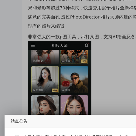
果和晕影等超过70种样式，快速套用赋予相片全新样貌
满意的完美面孔 透过PhotoDirector 相片大
现有的照片来编辑
非常强大的一款p图工具，吊打某图，支持AI绘画及各
站点公告