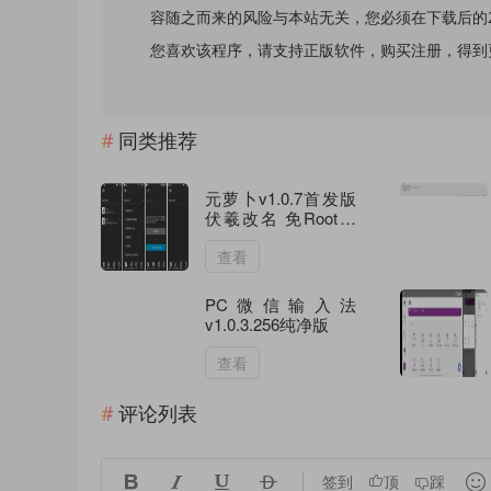
容随之而来的风险与本站无关，您必须在下载后的
您喜欢该程序，请支持正版软件，购买注册，得到更好的正
同类推荐
元萝卜v1.0.7首发版
伏羲改名 免Root虚
拟引擎
查看
PC微信输入法
v1.0.3.256纯净版
查看
评论列表





签到
顶
踩