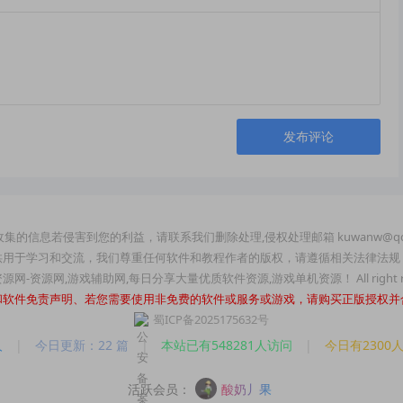
发布评论
集的信息若侵害到您的利益，请联系我们删除处理,侵权处理邮箱 kuwanw@qq
供用于学习和交流，我们尊重任何软件和教程作者的版权，请遵循相关法律法规
玩资源网-资源网,游戏辅助网,每日分享大量优质软件资源,游戏单机资源！ All right re
和软件免责声明、若您需要使用非免费的软件或服务或游戏，请购买正版授权并
蜀ICP备2025175632号
人
|
今日更新：22 篇
|
本站已有548281人访问
|
今日有2300
活跃会员：
酸奶丿果