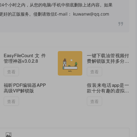
24个小时之内，从您的电脑/手机中彻底删除上述内容。如果
版服务。侵删请致信E-mail： kuwanw@qq.com
EasyFileCount文件
一键下载油管视频付
管理神器v3.0.2.8
费解锁版支持多分辨
率
查看
查看
福昕PDF编辑器APP
假装来电话app是一
高级VIP解锁版
款十分有趣的虚拟来
电助手，适用于各种
聚会、相亲等，让你
查看
查看
更早的脱身
