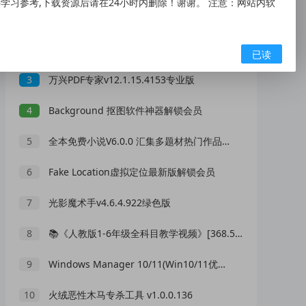
习参考,下载资源后请在24小时内删除！谢谢。 注意：网站内软
1
往日不再/Days Gone（v1.07）
2
免费文字转语音balabolka_portable2.15.0.913便携版
已读
3
万兴PDF专家v12.1.15.4153专业版
4
Background 抠图软件神器解锁会员
5
全本免费小说V6.0.0 汇集多题材热门作品内容
6
Fake Location虚拟定位最新版解锁会员
7
光影魔术手v4.6.4.922绿色版
8
📚《人教版1-6年级全科目教学视频》[368.5G/MP4]
9
Windows Manager 10/11(Win10/11优化大师) v2.3.2 多语便携版
10
火绒恶性木马专杀工具 v1.0.0.136