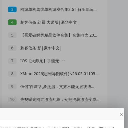
3
网游单机离线单机游戏合集2.6T 解压即玩 网盘下载 一键端免安装免配置
4
刺客信条 幻景 大师版|豪华中文|
5
【吾爱破解类精品软件合集】合集内含 2000 +实用工具 【1.5GB】
6
刺客信条 影|豪华中文|
7
IOS【大师兄】手慢无~~~
8
XMind 2026(思维导图软件) v26.05.01105 中文绿色版
9
低俗“伴漂”乱象泛滥，文旅不能无底线博流量
10
央视曝光网红漂流乱象：别把消暑漂流变成一场冒险赌命
随机推荐