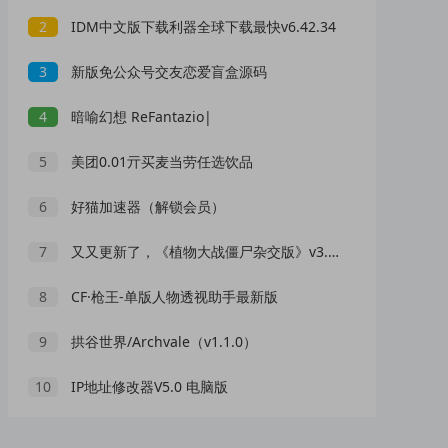
2
IDM中文版下载利器全球下载最快v6.42.34
3
新版免公众号交友恋爱盲盒源码
4
暗喻幻想 ReFantazio|
5
美团0.01亓买麦当劳任选饮品
6
好猫加速器（解锁会员）
7
又又更新了，《植物大战僵尸杂交版》v3.8.1
8
CF·枪王-单版人物透视助手最新版
9
拱谷世界/Archvale（v1.1.0）
10
IP地址修改器V5.0 电脑版