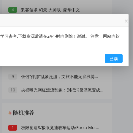
4
刺客信条 幻景 大师版|豪华中文|
5
【吾爱破解类精品软件合集】合集内含 2000 +实用工具 【1.5GB】
习参考,下载资源后请在24小时内删除！谢谢。 注意：网站内软
6
刺客信条 影|豪华中文|
7
IOS【大师兄】手慢无~~~
已读
8
XMind 2026(思维导图软件) v26.05.01105 中文绿色版
9
低俗“伴漂”乱象泛滥，文旅不能无底线博流量
10
央视曝光网红漂流乱象：别把消暑漂流变成一场冒险赌命
随机推荐
1
极限竞速8/极限竞速赛车运动/Forza Motorsport (更新v1.534.1562.0)