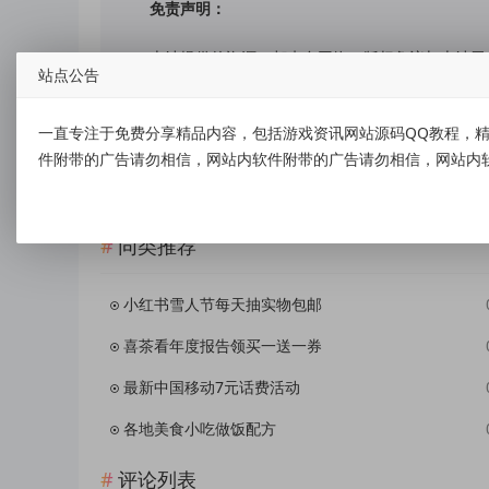
免责声明：
本站提供的资源，都来自网络，版权争议与本站无
站点公告
上述内容用于商业或者非法用途，否则，一切后果
容随之而来的风险与本站无关，您必须在下载后的
一直专注于免费分享精品内容，包括游戏资讯网站源码QQ教程，精
您喜欢该程序，请支持正版软件，购买注册，得到更好的正
件附带的广告请勿相信，网站内软件附带的广告请勿相信，网站内
同类推荐
小红书雪人节每天抽实物包邮
喜茶看年度报告领买一送一券
最新中国移动7元话费活动
各地美食小吃做饭配方
评论列表