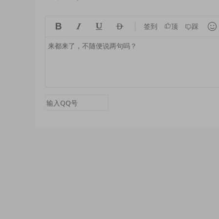





签到
顶
踩