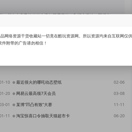
关，所有内容及软件的文章仅限用于学习和研究目的。不得将
请用户自负，我们不保证内容的长久可用性，通过使用本站内
24个小时之内，从您的电脑/手机中彻底删除上述内容。如果
品网络资源干货收藏站一切竟在酷玩资源网。所以资源均来自互联网仅供学
版服务。侵删请致信E-mail： kuwanw@qq.com
软件附带的广告请勿相信！
01-10
最近很火的哪吒动态壁纸
02-06
01-20
网易云最高领7天会员
03-08
03-01
某博“凹凸有致”大赛
11-11
01-11
淘宝惊喜口令抽取天猫超市卡
06-20