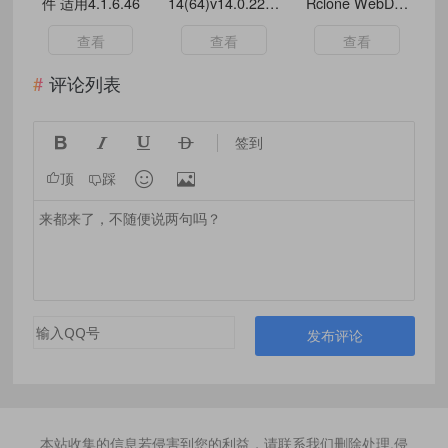
件 适用4.1.6.46
14(64)v14.0.22绿
Rclone WebDav
色纯净版
挂载工具 挂载本
地磁盘
查看
查看
查看
评论列表




签到


顶
踩
发布评论
本站收集的信息若侵害到您的利益，请联系我们删除处理,侵