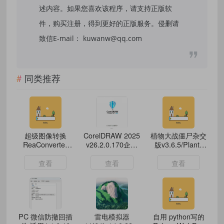
述内容。如果您喜欢该程序，请支持正版软
件，购买注册，得到更好的正版服务。侵删请
致信E-mail： kuwanw@qq.com
同类推荐
超级图像转换
CorelDRAW 2025
植物大战僵尸杂交
ReaConverter
v26.2.0.170企业
版v3.6.5/Plants
Pro v8.0.213绿色
高级版
vsZombies
版
查看
查看
查看
PC 微信防撤回插
雷电模拟器
自用 python写的