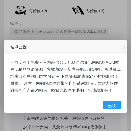
有价值
(0)
无价值
(0)
标签：
小白网络验证（oProtect）永久免费一键加密DLL工具1.0
站点公告
免责声明：
一直专注于免费分享精品内容，包括游戏资讯网站源码QQ教
程，精品网络资源干货收藏站一切竟在酷玩资源网。所以资源
本站提供的资源，都来自网络，版权争议与本
均来自互联网仅供学习参考,下载资源后请在24小时内删除！
谢谢。 注意：网站内软件附带的广告请勿相信，网站内软件
站无关，所有内容及软件的文章仅限用于学习
附带的广告请勿相信，网站内软件附带的广告请勿相信！
和研究目的。不得将上述内容用于商业或者非
法用途，否则，一切后果请用户自负，我们不
已读
保证内容的长久可用性，通过使用本站内容随
之而来的风险与本站无关，您必须在下载后的
24个小时之内，从您的电脑/手机中彻底删除上