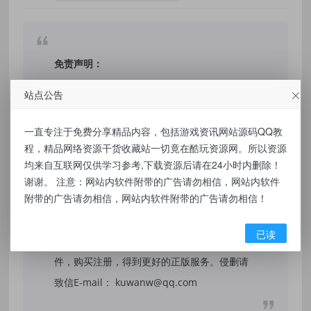
免责声明：
站点公告
本站提供的资源，都来自网络，版权争议与本
站无关，所有内容及软件的文章仅限用于学习
一直专注于免费分享精品内容，包括游戏资讯网站源码QQ教
和研究目的。不得将上述内容用于商业或者非
程，精品网络资源干货收藏站一切竟在酷玩资源网。所以资源
法用途，否则，一切后果请用户自负，我们不
均来自互联网仅供学习参考,下载资源后请在24小时内删除！
保证内容的长久可用性，通过使用本站内容随
谢谢。 注意：网站内软件附带的广告请勿相信，网站内软件
附带的广告请勿相信，网站内软件附带的广告请勿相信！
之而来的风险与本站无关，您必须在下载后的
24个小时之内，从您的电脑/手机中彻底删除上
已读
述内容。如果您喜欢该程序，请支持正版软
件，购买注册，得到更好的正版服务。侵删请
致信E-mail： kuwanw@qq.com