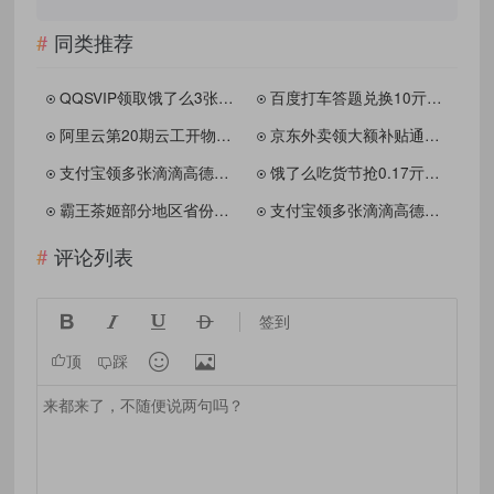
同类推荐
QQSVIP领取饿了么3张5亓爆红包活动
百度打车答题兑换10亓打车券
阿里云第20期云工开物高校激励学生免费领服务器
京东外卖领大额补贴通用神券
支付宝领多张滴滴高德打车券
饿了么吃货节抢0.17亓通兑券
霸王茶姬部分地区省份一送一券活动合集
支付宝领多张滴滴高德打车券
评论列表




签到


顶
踩