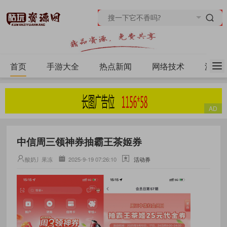
首页
手游大全
热点新闻
网络技术
源码
中信周三领神券抽霸王茶姬券
酸奶丿果冻
2025-9-19 07:26:10
活动券