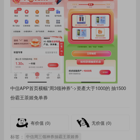
中信APP首页横幅“周3领神券”->资產大于1000的 抽1500
份霸王茶姬免单券
有价值
(0)
无价值
(0)
标签：
中信周三领神券抽霸王茶姬券