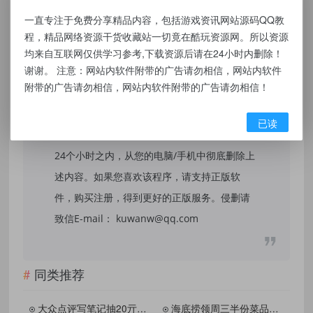
一直专注于免费分享精品内容，包括游戏资讯网站源码QQ教
本站提供的资源，都来自网络，版权争议与本
程，精品网络资源干货收藏站一切竟在酷玩资源网。所以资源
站无关，所有内容及软件的文章仅限用于学习
均来自互联网仅供学习参考,下载资源后请在24小时内删除！
谢谢。 注意：网站内软件附带的广告请勿相信，网站内软件
和研究目的。不得将上述内容用于商业或者非
附带的广告请勿相信，网站内软件附带的广告请勿相信！
法用途，否则，一切后果请用户自负，我们不
保证内容的长久可用性，通过使用本站内容随
已读
之而来的风险与本站无关，您必须在下载后的
24个小时之内，从您的电脑/手机中彻底删除上
述内容。如果您喜欢该程序，请支持正版软
件，购买注册，得到更好的正版服务。侵删请
致信E-mail： kuwanw@qq.com
同类推荐
大众点评写笔记抽20亓饮品券
海底捞领周三半份菜品兑换券