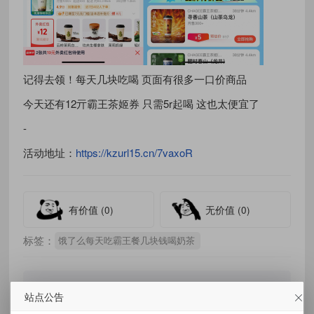
记得去领！每天几块吃喝 页面有很多一口价商品
今天还有12亓霸王茶姬券 只需5r起喝 这也太便宜了
-
活动地址：
https://kzurl15.cn/7vaxoR
有价值
(0)
无价值
(0)
标签：
饿了么每天吃霸王餐几块钱喝奶茶
站点公告
免责声明：