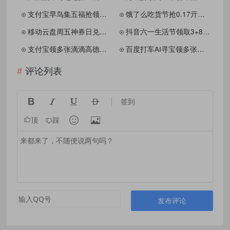
支付宝早鸟集五福抢领稀有卡
饿了么吃货节抢0.17亓通兑券
移动云盘周五神券日兑奶茶券
抖音六一生活节领取3+8亓券
支付宝领多张滴滴高德打车券
百度打车AI寻宝领多张打车券
评论列表




签到


顶
踩
发布评论