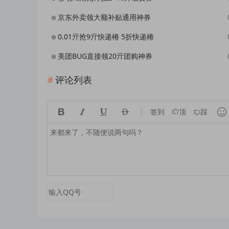
京东外卖领大额补贴通用神券
0.01亓抢9亓快递棬 5折快递棬
美团BUG直接领20亓团购神券
评论列表





签到
顶
踩