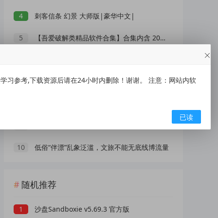
4
刺客信条 幻景 大师版|豪华中文|
5
【吾爱破解类精品软件合集】合集内含 2000 +实用工具 【1.5GB】
6
刺客信条 影|豪华中文|
习参考,下载资源后请在24小时内删除！谢谢。 注意：网站内软
7
XMind 2026(思维导图软件) v26.05.01105 中文绿色版
8
IOS【大师兄】手慢无~~~
已读
9
央视曝光网红漂流乱象：别把消暑漂流变成一场冒险赌命
10
低俗“伴漂”乱象泛滥，文旅不能无底线博流量
随机推荐
1
沙盘Sandboxie v5.69.3 官方版