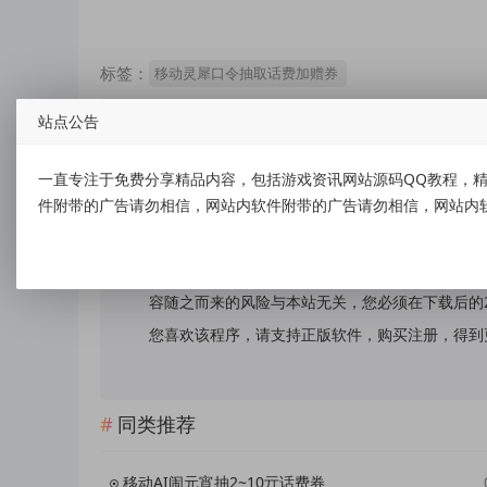
标签：
移动灵犀口令抽取话费加赠券
站点公告
一直专注于免费分享精品内容，包括游戏资讯网站源码QQ教程，精
免责声明：
件附带的广告请勿相信，网站内软件附带的广告请勿相信，网站内
本站提供的资源，都来自网络，版权争议与本站无
上述内容用于商业或者非法用途，否则，一切后果
容随之而来的风险与本站无关，您必须在下载后的
您喜欢该程序，请支持正版软件，购买注册，得到更好的正
同类推荐
移动AI闹元宵抽2~10亓话费券