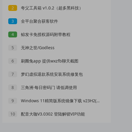
2
夸父工具箱 v1.0.2（超多黑科技）
3
全平台聚合获客软件
4
鲸发卡免授权源码附带教程
5
无神之世/Godless
6
刷圈兔app 提供wxzfb聊天截图
7
梦幻虚拟退款系统安装系统修复包
8
三角洲·每日密码门 请低调使用
9
Windows 11精简版系统镜像下载 v23H2(22631.7376) 小修稳定极限版二合一
10
配音大咖V3.0302 登陆解锁VIP功能