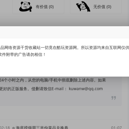
有价值
(0)
无价值
(0)
品网络资源干货收藏站一切竟在酷玩资源网。所以资源均来自互联网仅供学
软件附带的广告请勿相信！
关，所有内容及软件的文章仅限用于学习和研究目的。不得将
请用户自负，我们不保证内容的长久可用性，通过使用本站内
24个小时之内，从您的电脑/手机中彻底删除上述内容。如果
版服务。侵删请致信E-mail： kuwanw@qq.com
02-18
海底捞领周三半份菜品兑换券
01-07