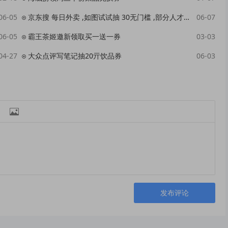
06-05
京东搜 每日外卖 ,如图试试抽 30无门槛 ,部分人才有哈 ​​​
06-07
06-05
霸王茶姬邀新领取买一送一券
03-03
04-27
大众点评写笔记抽20亓饮品券
06-03

发布评论