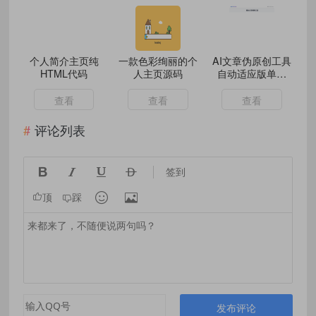
个人简介主页纯
一款色彩绚丽的个
AI文章伪原创工具
HTML代码
人主页源码
自动适应版单页
html源码
查看
查看
查看
评论列表




签到


顶
踩
发布评论