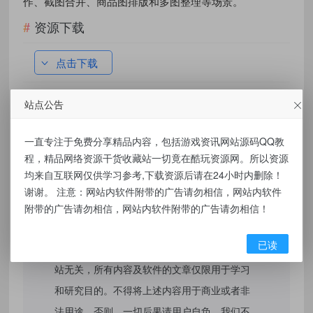
作、截图合并、商品图排版和多图整理等场景。
资源下载
点击下载
站点公告
有价值
(0)
无价值
(0)
一直专注于免费分享精品内容，包括游戏资讯网站源码QQ教
标签：
Html本地图片拼接工具源码 v1.0
程，精品网络资源干货收藏站一切竟在酷玩资源网。所以资源
均来自互联网仅供学习参考,下载资源后请在24小时内删除！
谢谢。 注意：网站内软件附带的广告请勿相信，网站内软件
附带的广告请勿相信，网站内软件附带的广告请勿相信！
免责声明：
已读
本站提供的资源，都来自网络，版权争议与本
站无关，所有内容及软件的文章仅限用于学习
和研究目的。不得将上述内容用于商业或者非
法用途，否则，一切后果请用户自负，我们不