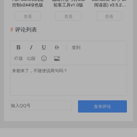
控制v244绿色版
拓客工具v1.0版
阅读器) v3.5.2 /
3.6.17191 pre-
release 多语便携
查看
查看
查看
版
评论列表




签到


顶
踩
发布评论