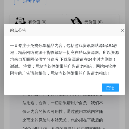
点击下载
有价值
(0)
无价值
(0)
站点公告
标签：
Gleanx v1.2.1 Windows 本地效率增强工具箱
一直专注于免费分享精品内容，包括游戏资讯网站源码QQ教
程，精品网络资源干货收藏站一切竟在酷玩资源网。所以资源
均来自互联网仅供学习参考,下载资源后请在24小时内删除！
免责声明：
谢谢。 注意：网站内软件附带的广告请勿相信，网站内软件
附带的广告请勿相信，网站内软件附带的广告请勿相信！
本站提供的资源，都来自网络，版权争议与本
站无关，所有内容及软件的文章仅限用于学习
已读
和研究目的。不得将上述内容用于商业或者非
法用途，否则，一切后果请用户自负，我们不
保证内容的长久可用性，通过使用本站内容随
之而来的风险与本站无关，您必须在下载后的
24个小时之内，从您的电脑/手机中彻底删除上