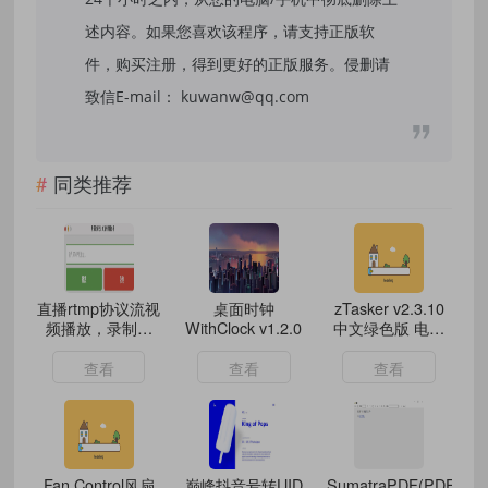
述内容。如果您喜欢该程序，请支持正版软
件，购买注册，得到更好的正版服务。侵删请
致信E-mail： kuwanw@qq.com
同类推荐
直播rtmp协议流视
桌面时钟
zTasker v2.3.10
频播放，录制工
WithClock v1.2.0
中文绿色版 电脑
具，可一边看直
定时任务自动化效
播，一边录制。
率工具
查看
查看
查看
Fan Control风扇
巅峰抖音号转UID
SumatraPDF(PDF