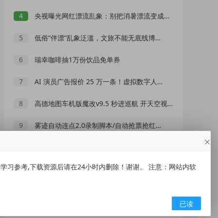
4
央视曝光网红漂流乱象：别把消暑漂流变成一场冒险赌命
5
低俗“伴漂”乱象泛滥，文旅不能无底线博流量
6
瑞幸咖啡抽1万份饮品免单券
7
AI 演员广告报价 25 万一条！虚拟数字人正在抢占真人演员市场？
8
高德地图车机版魔改v9.5 秒进巡航 开天空视角 保时捷字体
9
雾迹自动连点2.0录制脚本/自动抢票抢红包/游戏脚本
10
爷青回！无需安装，浏览器一键“复活”Windows
习参考,下载资源后请在24小时内删除！谢谢。 注意：网站内软
随机推荐
已读
1
switch游戏《定时制人妻JK（定時制の人妻JK）》中文版nsp下载