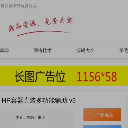
费资源就来酷玩资源网。
新闻
网络技术
源码大全
羊
·HR容器直装多功能辅助 v3
下载地址
作者：酸奶丿果冻