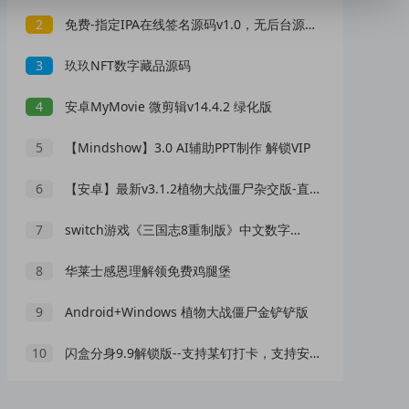
2
免费-指定IPA在线签名源码v1.0，无后台源码里面更换文件即可
3
玖玖NFT数字藏品源码
4
安卓MyMovie 微剪辑v14.4.2 绿化版
5
【Mindshow】3.0 AI辅助PPT制作 解锁VIP
6
【安卓】最新v3.1.2植物大战僵尸杂交版-直装版本
7
switch游戏《三国志8重制版》中文数字原版NSP下载【含1.0.1补丁+3个DLC+金手指】
8
华莱士感恩理解领免费鸡腿堡
9
Android+Windows 植物大战僵尸金铲铲版
10
闪盒分身9.9解锁版--支持某钉打卡，支持安卓15，最近很火的包