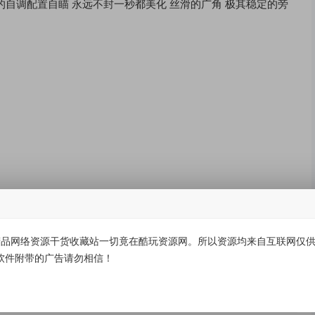
肉的自调配置自瞄 永远不封一秒都美化 丝滑的广角 极其稳定的旁
品网络资源干货收藏站一切竟在酷玩资源网。所以资源均来自互联网仅供学
软件附带的广告请勿相信！
有价值
(0)
无价值
(0)