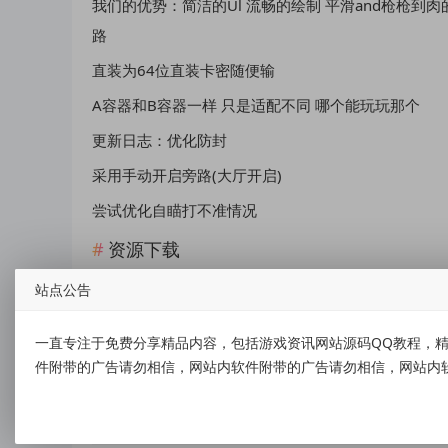
我们的优势：简洁的Ul 流畅的绘制 平滑and枪枪到
路
直装为64位直装卡密随便输
A容器和B容器一样 只是适配不同 哪个能玩玩那个
更新日志：优化防封
采用手动开启旁路(大厅开启)
尝试优化自瞄打不准情况
资源下载
站点公告
点击下载
一直专注于免费分享精品内容，包括游戏资讯网站源码QQ教程，精
件附带的广告请勿相信，网站内软件附带的广告请勿相信，网站内
标签：
PUBG刺激战场·HR容器直装多功能辅助 v3