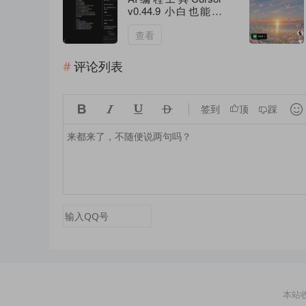
v0.44.9 小白也能轻
松写代码
查看
评论列表





签到
顶
踩
本站收