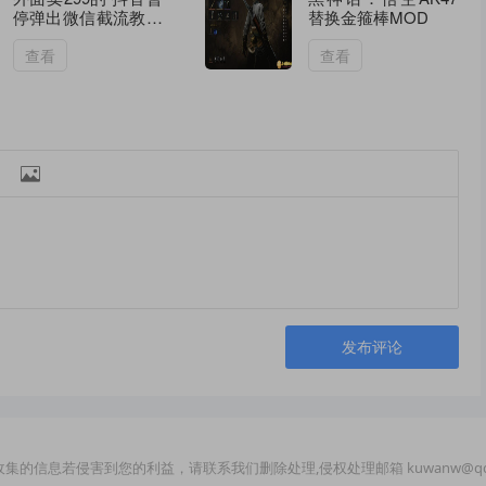
停弹出微信截流教程
替换金箍棒MOD
拆解
查看
查看

发布评论
集的信息若侵害到您的利益，请联系我们删除处理,侵权处理邮箱 kuwanw@qq