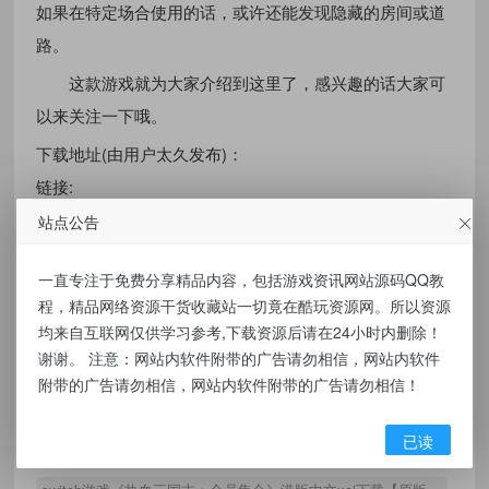
如果在特定场合使用的话，或许还能发现隐藏的房间或道
路。
这款游戏就为大家介绍到这里了，感兴趣的话大家可
以来关注一下哦。
下载地址(由用户太久发布)：
链接:
https://pan.baidu.com/s/1W4HbL6XC5ZPj1spvA618BA?
站点公告
pwd=xj8t
提取码: xj8t
一直专注于免费分享精品内容，包括游戏资讯网站源码QQ教
金手指：
程，精品网络资源干货收藏站一切竟在酷玩资源网。所以资源
https://www.2023game.com/nsaita/cundang/170310.html
均来自互联网仅供学习参考,下载资源后请在24小时内删除！
谢谢。 注意：网站内软件附带的广告请勿相信，网站内软件
附带的广告请勿相信，网站内软件附带的广告请勿相信！
有价值
(1)
无价值
(0)
已读
标签：