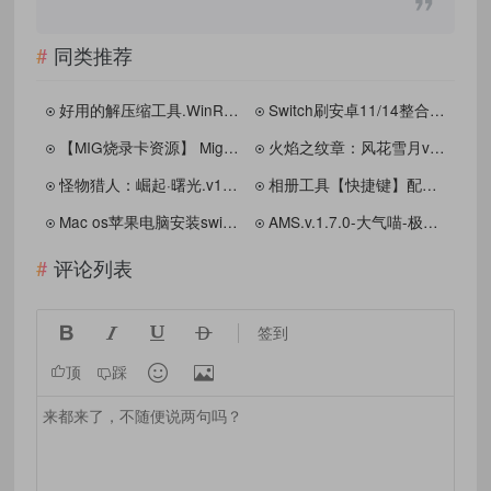
同类推荐
好用的解压缩工具.WinRAR_v7.01_64位
Switch刷安卓11/14整合懒人包
【MIG烧录卡资源】 Mig-Switch烧录卡游戏合集 1.75T
火焰之纹章：风花雪月v1.2.0存档修改器 - FireEmblemThreeHouse_SaveEditor_v1.2.0_Beta1
怪物猎人：崛起·曙光.v16.0.2金手指(可自定义：怪异化+护石)视频
相册工具【快捷键】配置文件
Mac os苹果电脑安装switch游戏使用软件
AMS.v.1.7.0-大气喵-极限超频整合包[支持HOS.v18.0.1]0608
评论列表




签到


顶
踩