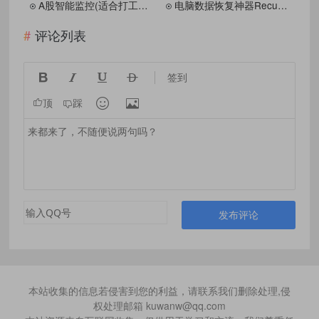
A股智能监控(适合打工人盯盘）
电脑数据恢复神器Recuva_v1.55.133绿色版
评论列表




签到


顶
踩
发布评论
本站收集的信息若侵害到您的利益，请联系我们删除处理,侵
权处理邮箱 kuwanw@qq.com