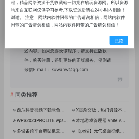
程，精品网络资源干货收藏站一切竟在酷玩资源网。所以资源
和研究目的。不得将上述内容用于商业或者非
均来自互联网仅供学习参考,下载资源后请在24小时内删除！
法用途，否则，一切后果请用户自负，我们不
谢谢。 注意：网站内软件附带的广告请勿相信，网站内软件
保证内容的长久可用性，通过使用本站内容随
附带的广告请勿相信，网站内软件附带的广告请勿相信！
之而来的风险与本站无关，您必须在下载后的
已读
24个小时之内，从您的电脑/手机中彻底删除上
述内容。如果您喜欢该程序，请支持正版软
件，购买注册，得到更好的正版服务。侵删请
致信E-mail： kuwanw@qq.com
同类推荐
西瓜抖音视频下载绿色单文件
X雷杂交版，热门资源不限速！
WPS2023PROLITE wps2023绿化版
本地游戏管理器 Vnite v4.6.0
多设备跨平台剪贴板云端同步工具 SyncClipboard V3.1.8
【pc端】元气桌面壁纸下载器