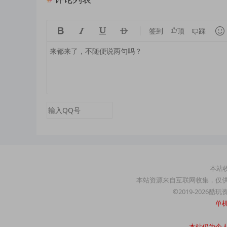





签到
顶
踩
本站收
本站资源来自互联网收集，仅
©2019-2026酷
单
本站仅为个