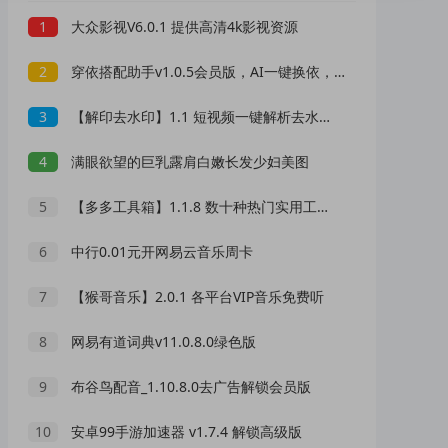
1
大众影视V6.0.1 提供高清4k影视资源
2
穿依搭配助手v1.0.5会员版，AI一键换依，别乱用哦
3
【解印去水印】1.1 短视频一键解析去水印 超好用
4
满眼欲望的巨乳露肩白嫩长发少妇美图
5
【多多工具箱】1.1.8 数十种热门实用工具免费用 无广告
6
中行0.01元开网易云音乐周卡
7
【猴哥音乐】2.0.1 各平台VIP音乐免费听
8
网易有道词典v11.0.8.0绿色版
9
布谷鸟配音_1.10.8.0去广告解锁会员版
10
安卓99手游加速器 v1.7.4 解锁高级版