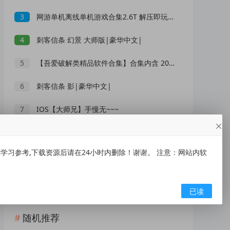
3
网游单机离线单机游戏合集2.6T 解压即玩 网盘下载 一键端免安装免配置
4
刺客信条 幻景 大师版|豪华中文|
5
【吾爱破解类精品软件合集】合集内含 2000 +实用工具 【1.5GB】
6
刺客信条 影|豪华中文|
7
IOS【大师兄】手慢无~~~
8
XMind 2026(思维导图软件) v26.05.01105 中文绿色版
习参考,下载资源后请在24小时内删除！谢谢。 注意：网站内软
9
央视曝光网红漂流乱象：别把消暑漂流变成一场冒险赌命
10
低俗“伴漂”乱象泛滥，文旅不能无底线博流量
已读
随机推荐