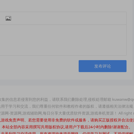

发布评论
集的信息若侵害到您的利益，请联系我们删除处理,侵权处理邮箱 kuwanw@qq
供用于学习和交流，我们尊重任何软件和教程作者的版权，请遵循相关法律法规
玩资源网-资源网,游戏辅助网,每日分享大量优质软件资源,游戏单机资源！ All right re
机游戏免责声明、若您需要使用非免费的软件或服务，请购买正版授权并合法使
本站全部内容采用撰写共用版权协议,请用户下载后24小时内删除!谢谢配合。
人非盈利学习交流使用，所有资源均来源于网络，仅供学习与测试，不提供破解