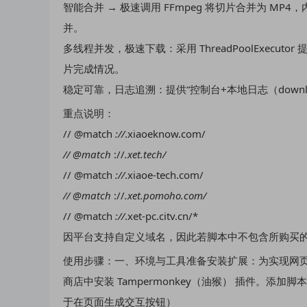
智能合并 → 极速调用 FFmpeg 将切片合并为 MP4，
并。
多线程并发，极速下载：采用 ThreadPoolExecu
片完成情况。
稳定可靠，日志追溯：提供“控制台+本地日志（downlo
重点说明：
// @match
://
.xiaoeknow.com/
// @match
://
.xet.tech/
// @match
://
.xiaoe-tech.com/
// @match
://
.xet.pomoho.com/
// @match
://
.xet-pc.citv.cn/*
因平台支持自定义域名，因此若脚本中不包含所购买
使用步骤：一、环境与工具准备安装扩展：为实现网页端
商店中安装 Tampermonkey（油猴） 插件。
于在页面生成交互按钮）