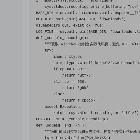
if
 hasattr
(
sys
.
stdout
,
'reconfigure'
):
    sys
.
stdout
.
reconfigure
(
line_buffering
=
True
)
BASE_DIR 
=
 os
.
path
.
dirname
(
os
.
path
.
abspath
(
__fi
OUT 
=
 os
.
path
.
join
(
BASE_DIR
,
'downloads'
)
os
.
makedirs
(
OUT
,
 exist_ok
=
True
)
LOG_FILE 
=
 os
.
path
.
join
(
BASE_DIR
,
'downloader.l
def
 _console_encoding
():
"""获取 Windows 控制台实际代码页，避免 UTF-8/GB
try
:
import
 ctypes
        cp 
=
 ctypes
.
windll
.
kernel32
.
GetConsoleO
if
 cp 
==
65001
:
return
'utf-8'
elif
 cp 
==
936
:
return
'gbk'
else
:
return
 f
'cp{cp}'
except
Exception
:
return
(
sys
.
stdout
.
encoding 
or
'utf-8'
)
CONSOLE_ENC 
=
 _console_encoding
()
def
 log
(
msg
,
 end
=
'\n'
):
"""同时输出到控制台和日志文件。控制台按实际代码页编
    ts 
=
 time
.
strftime
(
'%H:%M:%S'
)