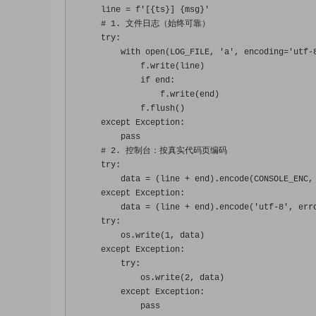
    line 
=
 f
'[{ts}] {msg}'
# 1. 文件日志（始终可靠）
try
:
with
 open
(
LOG_FILE
,
'a'
,
 encoding
=
'utf-
            f
.
write
(
line
)
if
 end
:
                f
.
write
(
end
)
            f
.
flush
()
except
Exception
:
pass
# 2. 控制台：按真实代码页编码
try
:
        data 
=
(
line 
+
 end
).
encode
(
CONSOLE_ENC
,
except
Exception
:
        data 
=
(
line 
+
 end
).
encode
(
'utf-8'
,
 err
try
:
        os
.
write
(
1
,
 data
)
except
Exception
:
try
:
            os
.
write
(
2
,
 data
)
except
Exception
:
pass