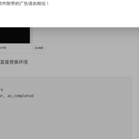
软件附带的广告请勿相信！
以直接替换环境
re
or
,
 as_completed