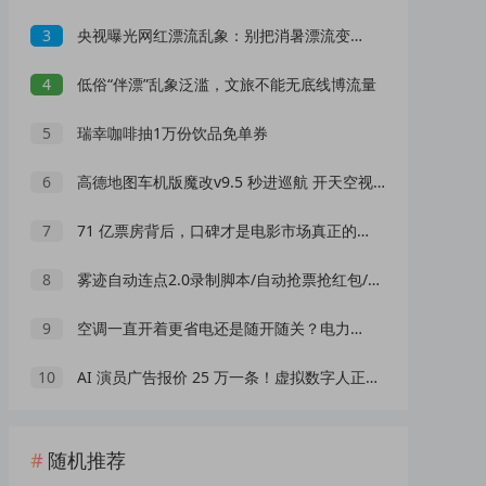
3
央视曝光网红漂流乱象：别把消暑漂流变成一场冒险赌命
4
低俗“伴漂”乱象泛滥，文旅不能无底线博流量
5
瑞幸咖啡抽1万份饮品免单券
6
高德地图车机版魔改v9.5 秒进巡航 开天空视角 保时捷字体
7
71 亿票房背后，口碑才是电影市场真正的 “流量密码”
8
雾迹自动连点2.0录制脚本/自动抢票抢红包/游戏脚本
9
空调一直开着更省电还是随开随关？电力公司官方给出标准答案
10
AI 演员广告报价 25 万一条！虚拟数字人正在抢占真人演员市场？
随机推荐