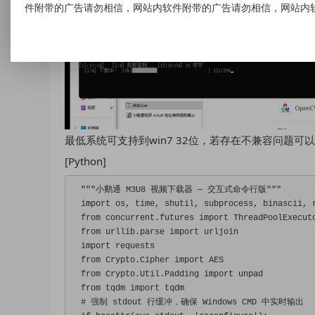
件附带的广告请勿相信，网站内软件附带的广告请勿相信，网站内
最低系统可支持到win7 32位，若存在不兼容问题可
[Python]
"""小鹅通 M3U8 视频下载器 — 交互式命令行版"""
import
 os
,
 time
,
 shutil
,
 subprocess
,
 binascii
,
 
from
 concurrent
.
futures 
import
ThreadPoolExecut
from
 urllib
.
parse 
import
 urljoin
import
 requests
from
Crypto
.
Cipher
import
 AES
from
Crypto
.
Util
.
Padding
import
 unpad
from
 tqdm 
import
 tqdm
# 强制 stdout 行缓冲，确保 Windows CMD 中实时输出