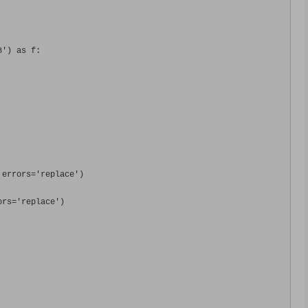
8'
)
as
 f
:
 errors
=
'replace'
)
ors
=
'replace'
)