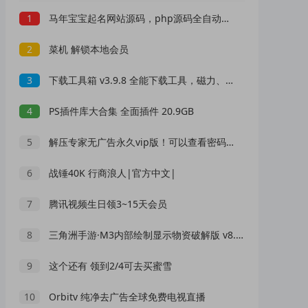
1
马年宝宝起名网站源码，php源码全自动运营好项目
2
菜机 解锁本地会员
3
下载工具箱 v3.9.8 全能下载工具，磁力、迅雷、音乐、短视频下载，去广告解锁永久会员
4
PS插件库大合集 全面插件 20.9GB
5
解压专家无广告永久vip版！可以查看密码的解压软件
6
战锤40K 行商浪人|官方中文|
7
腾讯视频生日领3~15天会员
8
三角洲手游·M3内部绘制显示物资破解版 v8.13
9
这个还有 领到2/4可去买蜜雪
10
Orbitv 纯净去广告全球免费电视直播