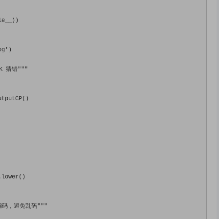
le__
))
og'
)
K 猜错"""
utputCP
()
.
lower
()
码，避免乱码"""