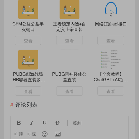
CFM公益公益半
王者稳定内透+自
网络短剧api接口
火端口
定义上帝直装
查看
查看
查看
PUBG刺激战场
PUBG雷神轻体公
【全套教程】
·HR容器直装多功
益直装
ChatGPT+AI项目
能辅助 v3
实战，打造多端智
能虚拟数字人
查看
查看
查看
评论列表




签到


顶
踩