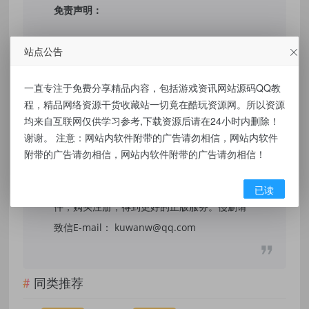
免责声明：
本站提供的资源，都来自网络，版权争议与本
站点公告
站无关，所有内容及软件的文章仅限用于学习
和研究目的。不得将上述内容用于商业或者非
一直专注于免费分享精品内容，包括游戏资讯网站源码QQ教
法用途，否则，一切后果请用户自负，我们不
程，精品网络资源干货收藏站一切竟在酷玩资源网。所以资源
均来自互联网仅供学习参考,下载资源后请在24小时内删除！
保证内容的长久可用性，通过使用本站内容随
谢谢。 注意：网站内软件附带的广告请勿相信，网站内软件
之而来的风险与本站无关，您必须在下载后的
附带的广告请勿相信，网站内软件附带的广告请勿相信！
24个小时之内，从您的电脑/手机中彻底删除上
述内容。如果您喜欢该程序，请支持正版软
已读
件，购买注册，得到更好的正版服务。侵删请
致信E-mail： kuwanw@qq.com
同类推荐