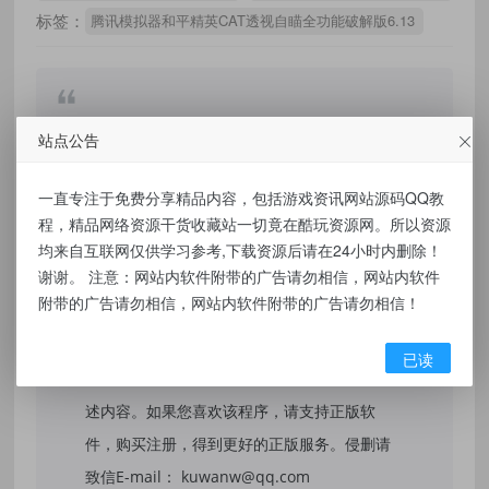
标签：
腾讯模拟器和平精英CAT透视自瞄全功能破解版6.13
免责声明：
站点公告
本站提供的资源，都来自网络，版权争议与本
一直专注于免费分享精品内容，包括游戏资讯网站源码QQ教
站无关，所有内容及软件的文章仅限用于学习
程，精品网络资源干货收藏站一切竟在酷玩资源网。所以资源
和研究目的。不得将上述内容用于商业或者非
均来自互联网仅供学习参考,下载资源后请在24小时内删除！
谢谢。 注意：网站内软件附带的广告请勿相信，网站内软件
法用途，否则，一切后果请用户自负，我们不
附带的广告请勿相信，网站内软件附带的广告请勿相信！
保证内容的长久可用性，通过使用本站内容随
之而来的风险与本站无关，您必须在下载后的
已读
24个小时之内，从您的电脑/手机中彻底删除上
述内容。如果您喜欢该程序，请支持正版软
件，购买注册，得到更好的正版服务。侵删请
致信E-mail： kuwanw@qq.com