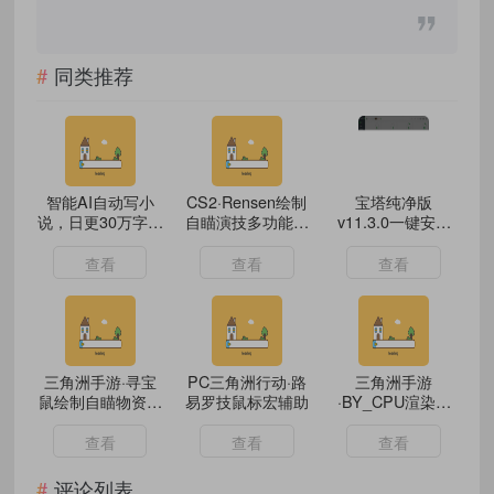
同类推荐
智能AI自动写小
CS2·Rensen绘制
宝塔纯净版
说，日更30万字，
自瞄演技多功能外
v11.3.0一键安装
可签约各大网文平
部辅助
脚本（20251127
台，复制粘贴一键
版本）
查看
查看
查看
生成
三角洲手游·寻宝
PC三角洲行动·路
三角洲手游
鼠绘制自瞄物资破
易罗技鼠标宏辅助
·BY_CPU渲染绘
解版
制显示物资公益版
v12.0
查看
查看
查看
评论列表