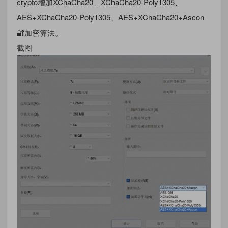
crypto增加XChaCha20、XChaCha20-Poly1305、
AES+XChaCha20-Poly1305、AES+XChaCha20+Ascon
🔐加密算法。
截图