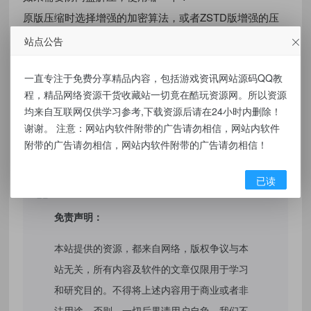
原版压缩时选择增强的加密算法，或者ZSTD版增强的压
缩算法
站点公告
网盘下载
https://fzxx.lanzouu.com/b00g4adg3e
密码:7z
一直专注于免费分享精品内容，包括游戏资讯网站源码QQ教
程，精品网络资源干货收藏站一切竟在酷玩资源网。所以资源
均来自互联网仅供学习参考,下载资源后请在24小时内删除！
有价值
(0)
无价值
(0)
谢谢。 注意：网站内软件附带的广告请勿相信，网站内软件
附带的广告请勿相信，网站内软件附带的广告请勿相信！
标签：
7-zip-crypto 压缩软件 v26.02 加密算法增强版
已读
免责声明：
本站提供的资源，都来自网络，版权争议与本
站无关，所有内容及软件的文章仅限用于学习
和研究目的。不得将上述内容用于商业或者非
法用途，否则，一切后果请用户自负，我们不