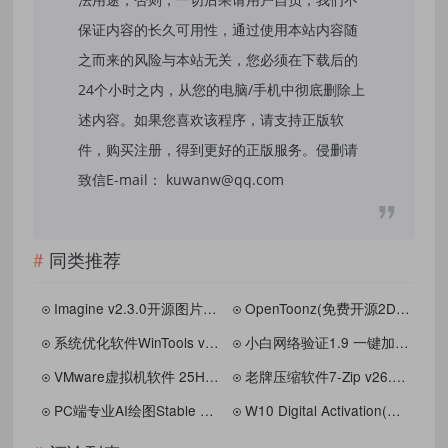
保证内容的长久可用性，通过使用本站内容随
之而来的风险与本站无关，您必须在下载后的
24个小时之内，从您的电脑/手机中彻底删除上
述内容。如果您喜欢该程序，请支持正版软
件，购买注册，得到更好的正版服务。侵删请
致信E-mail： kuwanw@qq.com
同类推荐
Imagine v2.3.0开源图片压缩利器
OpenToonz(免费开源2D动画制作软件)
系统优化软件WinTools v26.0.1注册版
小白网络验证1.9 一键加密EXE支持X32 X64
VMware虚拟机软件 25H2中文精简版
老牌压缩软件7-Zip v26.02修订版
PC端专业AI绘图Stable DiffuSion
W10 Digital Activation(Win10激活工具) v1.5.5.5 汉化绿色版