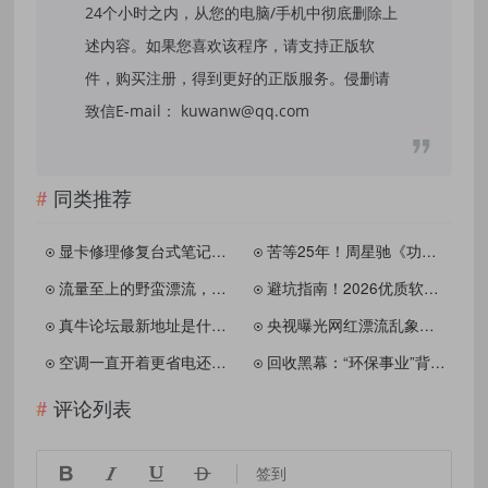
24个小时之内，从您的电脑/手机中彻底删除上
述内容。如果您喜欢该程序，请支持正版软
件，购买注册，得到更好的正版服务。侵删请
致信E-mail： kuwanw@qq.com
同类推荐
显卡修理修复台式笔记本电脑维修组装视频教学
苦等25年！周星驰《功夫女足》来袭，这才是盛夏最燃的逆袭盛宴
流量至上的野蛮漂流，别让消暑变赌命
避坑指南！2026优质软件资源网推荐，酷玩资源网实测好用不踩雷
真牛论坛最新地址是什么？为什么大家都在搜索真牛论坛，真牛论坛跑路了
央视曝光网红漂流乱象：别把消暑漂流变成一场冒险赌命
空调一直开着更省电还是随开随关？电力公司官方给出标准答案
回收黑幕：“环保事业”背后藏黑色产业链
评论列表




签到