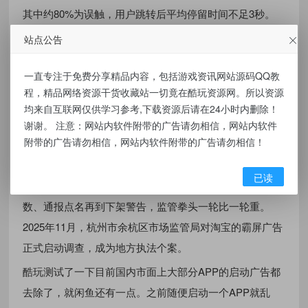
其中约80%为误触，用户跳转后平均停留时间不足3秒。
部分APP设置AB测试，对一部分用户展示高灵敏度广告，
站点公告
监控投诉率和卸载率，只要负面反馈未超过阈值就继续加
码。
一直专注于免费分享精品内容，包括游戏资讯网站源码QQ教
程，精品网络资源干货收藏站一切竟在酷玩资源网。所以资源
工信部表示：“拒不整改的，约谈、通报、下架，三板斧轮
均来自互联网仅供学习参考,下载资源后请在24小时内删除！
番上。”中国政法大学传播法研究中心副主任朱巍指
谢谢。 注意：网站内软件附带的广告请勿相信，网站内软件
出：“摇一摇广告本身不违法，但‘利用技术手段在不经过
附带的广告请勿相信，网站内软件附带的广告请勿相信！
用户同意的情况下诱导跳转’就必须纳入规制。”
已读
自2023年至今，监管对“摇一摇”乱象从定性规范到量化参
数、通报点名再到下架警告，监管拳头一轮比一轮重。
2025年11月，杭州市余杭区市场监管局对淘宝的霸屏广告
正式启动调查，成为地方执法个案。
酷玩测试了一下目前国内市面上大部分APP的启动广告都
去除了，就闲鱼还有一点。之前随便启动一个APP就乱