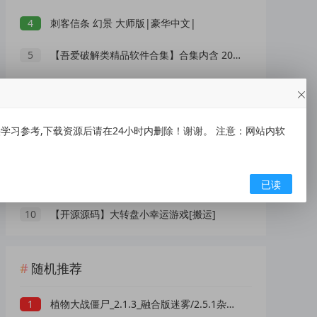
4
刺客信条 幻景 大师版|豪华中文|
5
【吾爱破解类精品软件合集】合集内含 2000 +实用工具 【1.5GB】
6
刺客信条 影|豪华中文|
7
XMind 2026(思维导图软件) v26.05.01105 中文绿色版
习参考,下载资源后请在24小时内删除！谢谢。 注意：网站内软
8
IOS【大师兄】手慢无~~~
9
〖安卓单机游戏合集〗 涵盖经典合集【256G】
已读
10
【开源源码】大转盘小幸运游戏[搬运]
随机推荐
1
植物大战僵尸_2.1.3_融合版迷雾/2.5.1杂交电脑版