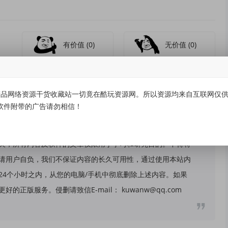
有价值
(0)
无价值
(0)
品网络资源干货收藏站一切竟在酷玩资源网。所以资源均来自互联网仅供学
软件附带的广告请勿相信！
关，所有内容及软件的文章仅限用于学习和研究目的。不得将
请用户自负，我们不保证内容的长久可用性，通过使用本站内
24个小时之内，从您的电脑/手机中彻底删除上述内容。如果
版服务。侵删请致信E-mail： kuwanw@qq.com