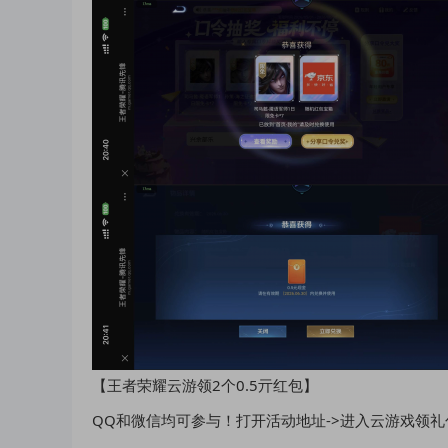
【王者荣耀云游领2个0.5亓红包】
QQ和微信均可参与！打开活动地址->进入云游戏领礼包