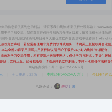
集的信息若侵害到您的利益，请联系我们删除处理,侵权处理邮箱 kuwanw@qq
供用于学习和交流，我们尊重任何软件和教程作者的版权，请遵循相关法律法规
玩资源网-资源网,游戏辅助网,每日分享大量优质软件资源,游戏单机资源！ All right re
机游戏免责声明、若您需要使用非免费的软件或服务，请购买正版授权并合法使
本站全部内容采用撰写共用版权协议,请用户下载后24小时内删除!谢谢配合。
人非盈利学习交流使用，所有资源均来源于网络，仅供学习与测试，不提供破解
时内删除，支持正版。如侵犯版权，请联系站长立即删除，本站不承担任何法律责任。站长
网站备案编号：蜀ICP备2025175632号
人
|
今日更新：23 篇
|
本站已有546264人访问
|
今日有191
活跃会员：
酸奶丿果