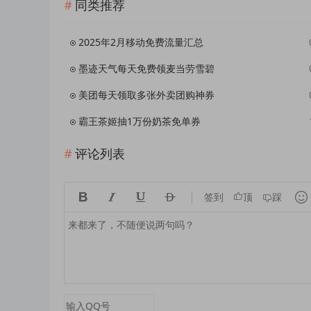
同类推荐
2025年2月移动免费流量汇总
墨迹天气每天免费领麦当劳雪碧
美团每天领取多张外卖团购神券
霸王茶姬抽1万份奶茶免单券
评论列表





签到
顶
踩