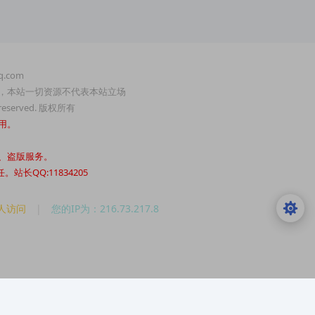
.com
，本站一切资源不代表本站立场
served. 版权所有
用。
、盗版服务。
QQ:11834205
2人访问
|
您的IP为：216.73.217.8