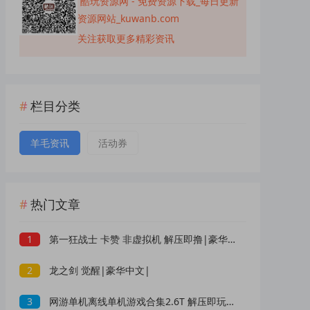
酷玩资源网 - 免费资源下载_每日更新
资源网站_kuwanb.com
关注获取更多精彩资讯
栏目分类
羊毛资讯
活动券
热门文章
1
第一狂战士 卡赞 非虚拟机 解压即撸|豪华中文|
2
龙之剑 觉醒|豪华中文|
3
网游单机离线单机游戏合集2.6T 解压即玩 网盘下载 一键端免安装免配置