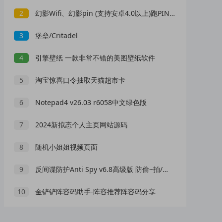
2
幻影Wifi、幻影pin (支持安卓4.0以上)跑PIN Wifi神器 附magisk驱动
3
堡垒/Critadel
4
引擎壁纸 一款非常不错的美图壁纸软件
5
淘宝惊喜口令抽取天猫超市卡
6
Notepad4 v26.03 r6058中文绿色版
7
2024新拟态个人主页网站源码
8
随机小姐姐视频页面
9
反间谍防护Anti Spy v6.8高级版 防偷~拍/防定位/防截屏
10
金铲铲阵容码助手-阵容推荐阵容码分享