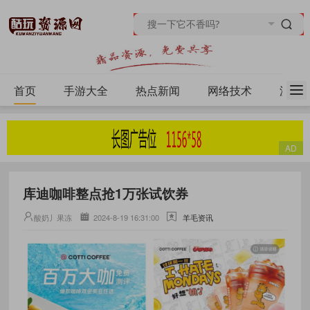
首页
手游大全
热点新闻
网络技术
源码
库迪咖啡整点抢1万张试饮券
酸奶丿果冻
2024-8-19 16:31:00
羊毛资讯