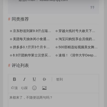
同类推荐
京东秒送到家9.9亓点瑞幸咖啡
穿越火线封号大赦天下可以解封
美团每天抽休闲小食通兑免单
淘宝闪购悦享会员领奶茶免单
拼多多0.1亓开3个月卡抽神券
500部精选短视频美女舞蹈合集【第五弹】
8.9亓团购华莱士汉堡买一送一
速领！《清华大学DeepSeek从入门到精通.pdf》，带你全面解锁DeepSeek技术奥秘
评论列表




签到


顶
踩