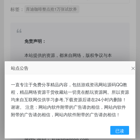
标签：
库迪咖啡整点抢1万张试饮券
免责声明：
本站提供的资源，都来自网络，版权争议与本
站无关，所有内容及软件的文章仅限用于学习
站点公告
和研究目的。不得将上述内容用于商业或者非
法用途，否则，一切后果请用户自负，我们不
一直专注于免费分享精品内容，包括游戏资讯网站源码QQ教
程，精品网络资源干货收藏站一切竟在酷玩资源网。所以资源
保证内容的长久可用性，通过使用本站内容随
均来自互联网仅供学习参考,下载资源后请在24小时内删除！
之而来的风险与本站无关，您必须在下载后的
谢谢。 注意：网站内软件附带的广告请勿相信，网站内软件
24个小时之内，从您的电脑/手机中彻底删除上
附带的广告请勿相信，网站内软件附带的广告请勿相信！
述内容。如果您喜欢该程序，请支持正版软
件，购买注册，得到更好的正版服务。侵删请
已读
致信E-mail： kuwanw@qq.com