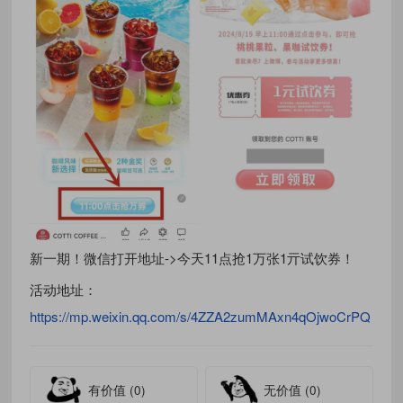
新一期！微信打开地址->今天11点抢1万张1亓试饮券！
活动地址：
https://mp.weixin.qq.com/s/4ZZA2zumMAxn4qOjwoCrPQ
有价值
(0)
无价值
(0)