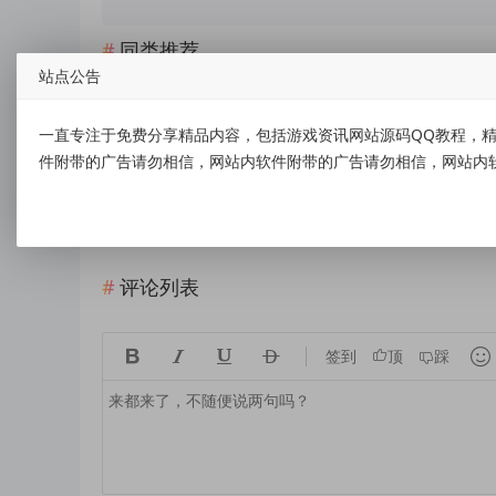
同类推荐
站点公告
网盘推广收徒介绍
一直专注于免费分享精品内容，包括游戏资讯网站源码QQ教程，精
支付宝大额红包码恢复了基本上都是3-5元
件附带的广告请勿相信，网站内软件附带的广告请勿相信，网站内
本站已接入QQ登录，具体绑定如下
网站已通过网信部门ICP备案认证
评论列表





签到
顶
踩