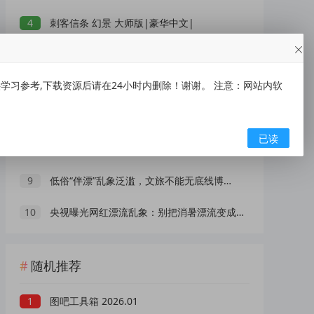
4
刺客信条 幻景 大师版|豪华中文|
5
【吾爱破解类精品软件合集】合集内含 2000 +实用工具 【1.5GB】
习参考,下载资源后请在24小时内删除！谢谢。 注意：网站内软
6
刺客信条 影|豪华中文|
7
IOS【大师兄】手慢无~~~
已读
8
XMind 2026(思维导图软件) v26.05.01105 中文绿色版
9
低俗“伴漂”乱象泛滥，文旅不能无底线博流量
10
央视曝光网红漂流乱象：别把消暑漂流变成一场冒险赌命
随机推荐
1
图吧工具箱 2026.01