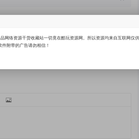
03-25
酷玩资源网违规资源管控公告
01-15
品网络资源干货收藏站一切竟在酷玩资源网。所以资源均来自互联网仅供学
12-21
酷玩资源网：专注实用资源分享，打造一站式高效资源获取平台
02-26
软件附带的广告请勿相信！
03-02
网站资源使用声明
03-04
12-09
疑似被攻击!快手关闭直播频道
12-23
