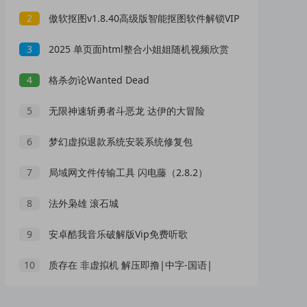
2
傲软抠图v1.8.40高级版智能抠图软件解锁VIP
3
2025 单页面html整合小姐姐随机视频欣赏
4
格杀勿论Wanted Dead
5
无限神速斩勇者斗恶龙 达伊的大冒险
6
梦幻虚拟退款系统安装系统修复包
7
局域网文件传输工具 闪电藤（2.8.2）
8
法外枭雄 滚石城
9
安卓酷我音乐破解版Vip免费听歌
10
质存在 非虚拟机 解压即撸|中字-国语|