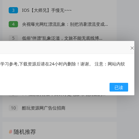
3
IOS【大师兄】手慢无~~~
4
央视曝光网红漂流乱象：别把消暑漂流变成一场冒险赌命
5
低俗“伴漂”乱象泛滥，文旅不能无底线博流量
6
瑞幸咖啡抽1万份饮品免单券
习参考,下载资源后请在24小时内删除！谢谢。 注意：网站内软
7
高德地图车机版魔改v9.5 秒进巡航 开天空视角 保时捷字体
8
AI 演员广告报价 25 万一条！虚拟数字人正在抢占真人演员市场？
已读
9
71 亿票房背后，口碑才是电影市场真正的 “流量密码”
10
酷玩资源网广告位招商
随机推荐