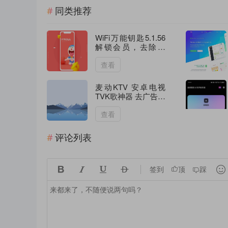
同类推荐
WiFi万能钥匙5.1.56
解锁会员，去除更
新！
查看
麦动KTV 安卓电视
TVK歌神器 去广告引
流弹窗纯净版下载
查看
评论列表





签到
顶
踩