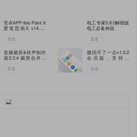
安卓APP-Ibis Paint X
电工专家5.8.0解锁版
爱笔思画X v14.0.4
电工必备神器
高级版，十分好用的
手机绘图软件
查看
查看
音频裁剪&铃声制作
撤回不了一点v1.0.2
器2.3.4 裁剪合并混
会员版，支持微
音分割四合一，内置
信/QQ/钉钉/飞书等
在线铃声库
查看
查看
