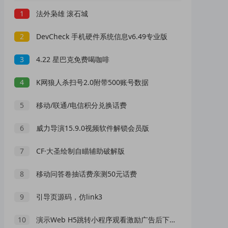
1
法外枭雄 滚石城
2
DevCheck 手机硬件系统信息v6.49专业版
3
4.22 星巴克免费喝咖啡
4
K网狼人杀扫号2.0附带500账号数据
5
移动/联通/电信积分兑换话费
6
威力导演15.9.0视频软件解锁会员版
7
CF·大圣绘制自瞄辅助破解版
8
移动问答卷抽话费亲测50元话费
9
引导页源码，仿link3
10
演示Web H5跳转小程序观看激励广告后下载，实现流量变现赚取广告收益