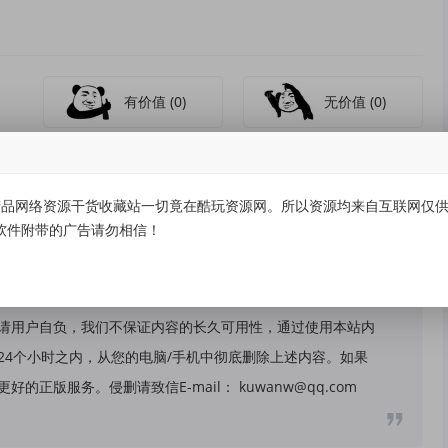
有价值
(0)
无价值
(0)
品网络资源干货收藏站一切竟在酷玩资源网。所以资源均来自互联网仅供学
软件附带的广告请勿相信！
关，所有内容及软件的文章仅限用于学习和研究目的。不得将
请用户自负，我们不保证内容的长久可用性，通过使用本站内
24个小时之内，从您的电脑/手机中彻底删除上述内容。如果
版服务。侵删请致信E-mail： kuwanw@qq.com