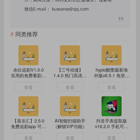
致信E-mail： kuwanw@qq.com
同类推荐
余白追剧V1.0.0
【三号动漫】
hypic醒图最新海
实用的免费看剧神
1.4.0 热门高清番
外版v6.5.1 免登录
器
剧实时更新 无广
解锁会员功能
告
查看
查看
查看
【喜乐汇】2.5.0
AI智能扫描助手
抖音手表提取版
免费追剧app 可投
（解锁VIP功能）
v16.2.0 手机可用
屏 实时更新
16M大小 内存占
用极低
查看
查看
查看