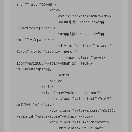
src
=
""
alt
=
"QQ头像"
>
<div>
<h2
id
=
"qq-nickname"
></h2>
<p>
QQ号码: 
<span
id
=
"qq-
number"
></span></p>
<p>
QQ邮箱: 
<span
id
=
"qq-
email"
></span></p>
<div
id
=
"qq-level"
class
=
"qq-
level"
style
=
"
display
:
 none
;
"
>
<span
class
=
"level-
icon"
>
&#11088;
</span><span
id
=
"level-
value"
>
0
</span>
级
</div>
</div>
</div>
<div
class
=
"value-container"
>
<div
class
=
"value-text"
>
系统预估市
场参考价（元）
</div>
<div
class
=
"value-amount"
>
&#165; 
<span
id
=
"value-score"
>
0
</span></div>
<div
class
=
"value-indicator"
>
<div
class
=
"value-bar"