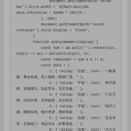
                document
.
getElementById
(
'value-
bar'
).
style
.
width 
=
`
$
{
Math
.
min
(
100
,
data
.
totalValue 
/
50000
*
100
)}%`;
},
100
);
            document
.
getElementById
(
'result-
container'
).
style
.
display 
=
'block'
;
}
function
 analyzeNumerology
(
qq
)
{
const
 sum 
=
 qq
.
split
(
''
).
reduce
((
acc
,
digit
)
=>
 acc 
+
 parseInt
(
digit
),
0
);
const
 remainder 
=
 sum 
%
9
||
9
;
const
 data 
=
{
1
:
{
 rating
:
'吉签'
,
 text
:
'一帆风
顺，事业有成。贵人相助，财源广进。'
},
2
:
{
 rating
:
'平签'
,
 text
:
'风平浪
静，安稳度日。知足常乐，无灾无难。'
},
3
:
{
 rating
:
'吉签'
,
 text
:
'三生万
物，欣欣向荣。吉祥如意，步步高升。'
},
4
:
{
 rating
:
'平签'
,
 text
:
'四平八
稳，脚踏实地。稳中求进，厚积薄发。'
},
5
:
{
 rating
:
'吉签'
,
 text
:
'五谷丰
登，五福临门。鸿运当头，好事连连。'
},
6
:
{
 rating
:
'吉签'
,
 text
:
'六六大