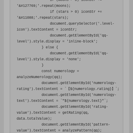
if
(
moons 
>
0
)
 iconStr 
+=
'&#127769;'
.
repeat
(
moons
);
if
(
stars 
>
0
)
 iconStr 
+=
'&#11088;'
.
repeat
(
stars
);
                document
.
querySelector
(
'.level-
icon'
).
textContent 
=
 iconStr
;
                document
.
getElementById
(
'qq-
level'
).
style
.
display 
=
'inline-block'
;
}
else
{
                document
.
getElementById
(
'qq-
level'
).
style
.
display 
=
'none'
;
}
const
 numerology 
=
analyzeNumerology
(
qq
);
            document
.
getElementById
(
'numerology-
rating'
).
textContent 
=
`【
$
{
numerology
.
rating
}】`;
            document
.
getElementById
(
'numerology-
text'
).
textContent 
=
`
"${numerology.text}"
`;
            document
.
getElementById
(
'rating-
value'
).
textContent 
=
 getRating
(
qq
,
data
.
totalValue
);
            document
.
getElementById
(
'pattern-
value'
).
textContent 
=
 analyzePattern
(
qq
);