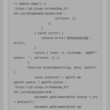
||
 qqData
.
imgurl 
||
`
https
:
//q2.qlogo.cn/headimg_dl?
dst_uin=${qqNumber}&spec=640`,
                        services
:
[]
};
}
}
catch
(
error
)
{
                console
.
error
(
'查询QQ信息失败:'
,
error
);
}
return
{
 level
:
0
,
 nickname
:
'QQ用户'
,
avatar
:
''
,
 services
:
[]
};
}
function
 displayResult
(
qq
,
 data
,
 qqInfo
)
{
const
 avatarUrl 
=
 qqInfo 
&&
qqInfo
.
avatar 
?
 qqInfo
.
avatar 
:
`
https
:
//q2.qlogo.cn/headimg_dl?
dst_uin=${qq}&spec=640`;
            document
.
getElementById
(
'avatar'
).
src 
=
 avatarUrl
;
            document
.
getElementById
(
'qq-