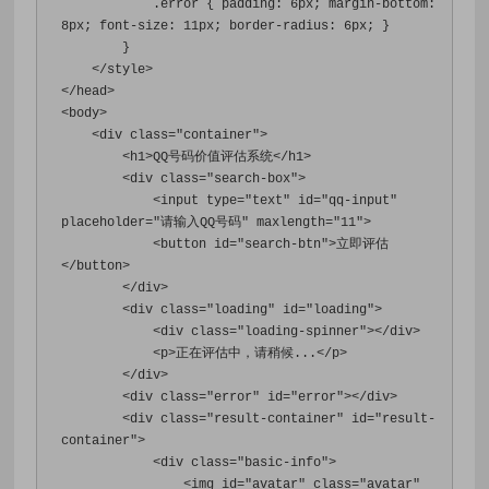
.
error 
{
padding
:
6px
;
margin-bottom
:
8px
;
font-size
:
11px
;
border-radius
:
6px
;
}
}
</style>
</head>
<body>
<div
class
=
"container"
>
<h1>
QQ号码价值评估系统
</h1>
<div
class
=
"search-box"
>
<input
type
=
"text"
id
=
"qq-input"
placeholder
=
"请输入QQ号码"
maxlength
=
"11"
>
<button
id
=
"search-btn"
>
立即评估
</button>
</div>
<div
class
=
"loading"
id
=
"loading"
>
<div
class
=
"loading-spinner"
></div>
<p>
正在评估中，请稍候...
</p>
</div>
<div
class
=
"error"
id
=
"error"
></div>
<div
class
=
"result-container"
id
=
"result-
container"
>
<div
class
=
"basic-info"
>
<img
id
=
"avatar"
class
=
"avatar"