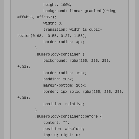
height
:
100%
;
background
:
 linear-gradient
(
90deg
,
#ff6b35
,
#ffc857
);
width
:
0
;
transition
:
 width 
1s
 cubic-
bezier
(
0.68
,
-
0.55
,
0.27
,
1.55
);
border-radius
:
4px
;
}
.
numerology-container 
{
background
:
 rgba
(
255
,
255
,
255
,
0.03
);
border-radius
:
15px
;
padding
:
20px
;
margin-bottom
:
20px
;
border
:
1px
 solid rgba
(
255
,
255
,
255
,
0.08
);
position
:
 relative
;
}
.
numerology-container
::
before 
{
content
:
""
;
position
:
 absolute
;
top
:
0
;
right
:
0
;