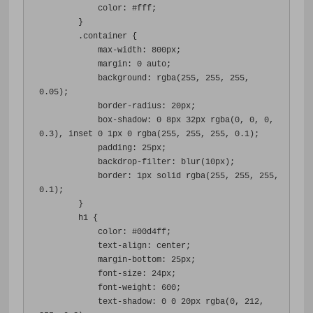
color
:
#fff
;
}
.
container 
{
max-width
:
800px
;
margin
:
0
 auto
;
background
:
 rgba
(
255
,
255
,
255
,
0.05
);
border-radius
:
20px
;
box-shadow
:
0
8px
32px
 rgba
(
0
,
0
,
0
,
0.3
),
 inset 
0
1px
0
 rgba
(
255
,
255
,
255
,
0.1
);
padding
:
25px
;
backdrop-filter
:
 blur
(
10px
);
border
:
1px
 solid rgba
(
255
,
255
,
255
,
0.1
);
}
        h1 
{
color
:
#00d4ff
;
text-align
:
 center
;
margin-bottom
:
25px
;
font-size
:
24px
;
font-weight
:
600
;
text-shadow
:
0
0
20px
 rgba
(
0
,
212
,