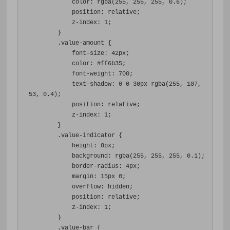
color
:
 rgba
(
255
,
255
,
255
,
0.6
);
position
:
 relative
;
z-index
:
1
;
}
.
value-amount 
{
font-size
:
42px
;
color
:
#ff6b35
;
font-weight
:
700
;
text-shadow
:
0
0
30px
 rgba
(
255
,
107
,
53
,
0.4
);
position
:
 relative
;
z-index
:
1
;
}
.
value-indicator 
{
height
:
8px
;
background
:
 rgba
(
255
,
255
,
255
,
0.1
);
border-radius
:
4px
;
margin
:
15px
0
;
overflow
:
 hidden
;
position
:
 relative
;
z-index
:
1
;
}
.
value-bar 
{