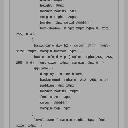
width
:
90px
;
height
:
90px
;
border-radius
:
50%
;
margin-right
:
20px
;
border
:
3px
 solid 
#00d4ff
;
box-shadow
:
0
5px
20px
 rgba
(
0
,
212
,
255
,
0.4
);
}
.
basic-info div h2 
{
color
:
#fff
;
font-
size
:
20px
;
margin-bottom
:
5px
;
}
.
basic-info div p 
{
color
:
 rgba
(
255
,
255
,
255
,
0.6
);
font-size
:
14px
;
margin
:
3px
0
;
}
.
qq-level 
{
display
:
 inline-block
;
background
:
 rgba
(
0
,
212
,
255
,
0.1
);
padding
:
4px
10px
;
border-radius
:
20px
;
font-size
:
13px
;
color
:
#00d4ff
;
margin-top
:
5px
;
}
.
level-icon 
{
margin-right
:
5px
;
font-
size
:
14px
;
}