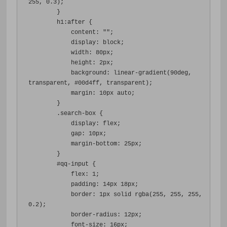
255
,
0.3
);
}
h1
:
after 
{
content
:
""
;
display
:
 block
;
width
:
80px
;
height
:
2px
;
background
:
 linear-gradient
(
90deg
,
transparent
,
#00d4ff
,
 transparent
);
margin
:
10px
 auto
;
}
.
search-box 
{
display
:
 flex
;
gap
:
10px
;
margin-bottom
:
25px
;
}
#
qq-input 
{
flex
:
1
;
padding
:
14px
18px
;
border
:
1px
 solid rgba
(
255
,
255
,
255
,
0.2
);
border-radius
:
12px
;
font-size
:
16px
;