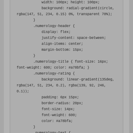
width
:
100px
;
height
:
100px
;
background
:
 radial-gradient
(
circle
,
rgba
(
147
,
51
,
234
,
0.15
)
0%
,
 transparent 
70%
);
}
.
numerology-header 
{
display
:
 flex
;
justify-content
:
 space-between
;
align-items
:
 center
;
margin-bottom
:
15px
;
}
.
numerology-title 
{
font-size
:
16px
;
font-weight
:
600
;
color
:
#a78bfa
;
}
.
numerology-rating 
{
background
:
 linear-gradient
(
135deg
,
rgba
(
147
,
51
,
234
,
0.2
),
 rgba
(
139
,
92
,
246
,
0.1
));
padding
:
6px
15px
;
border-radius
:
20px
;
font-size
:
14px
;
font-weight
:
600
;
color
:
#a78bfa
;
}