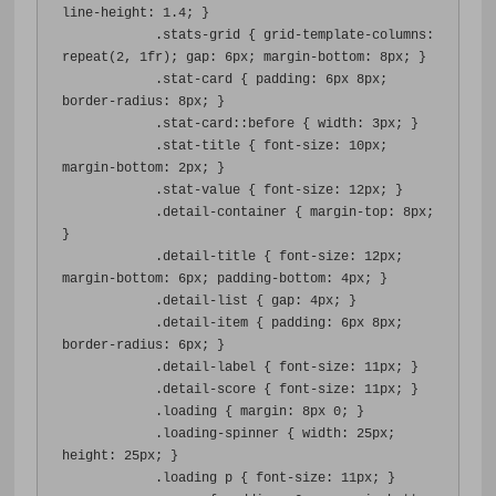
line-height
:
1.4
;
}
.
stats-grid 
{
grid-template-columns
:
repeat
(
2
,
1fr
);
gap
:
6px
;
margin-bottom
:
8px
;
}
.
stat-card 
{
padding
:
6px
8px
;
border-radius
:
8px
;
}
.
stat-card
::
before 
{
width
:
3px
;
}
.
stat-title 
{
font-size
:
10px
;
margin-bottom
:
2px
;
}
.
stat-value 
{
font-size
:
12px
;
}
.
detail-container 
{
margin-top
:
8px
;
}
.
detail-title 
{
font-size
:
12px
;
margin-bottom
:
6px
;
padding-bottom
:
4px
;
}
.
detail-list 
{
gap
:
4px
;
}
.
detail-item 
{
padding
:
6px
8px
;
border-radius
:
6px
;
}
.
detail-label 
{
font-size
:
11px
;
}
.
detail-score 
{
font-size
:
11px
;
}
.
loading 
{
margin
:
8px
0
;
}
.
loading-spinner 
{
width
:
25px
;
height
:
25px
;
}
.
loading p 
{
font-size
:
11px
;
}