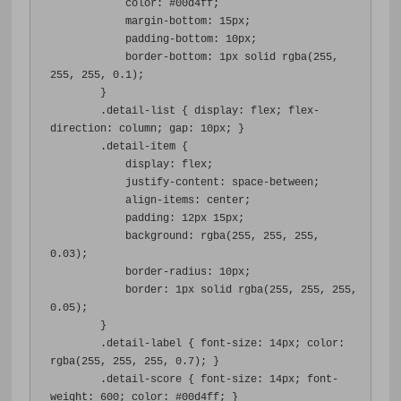
color
:
#00d4ff
;
margin-bottom
:
15px
;
padding-bottom
:
10px
;
border-bottom
:
1px
 solid rgba
(
255
,
255
,
255
,
0.1
);
}
.
detail-list 
{
display
:
 flex
;
flex-
direction
:
 column
;
gap
:
10px
;
}
.
detail-item 
{
display
:
 flex
;
justify-content
:
 space-between
;
align-items
:
 center
;
padding
:
12px
15px
;
background
:
 rgba
(
255
,
255
,
255
,
0.03
);
border-radius
:
10px
;
border
:
1px
 solid rgba
(
255
,
255
,
255
,
0.05
);
}
.
detail-label 
{
font-size
:
14px
;
color
:
rgba
(
255
,
255
,
255
,
0.7
);
}
.
detail-score 
{
font-size
:
14px
;
font-
weight
:
600
;
color
:
#00d4ff
;
}