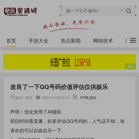
首页
手游大全
热点新闻
网络技术
源码
改良了一下QQ号码价值评估仅供娱乐
酸奶丿果冻
2026-6-4 00:00:10
HTML源码
声明：优化使用了AI辅助
前段时间看直播，好多评估QQ号码的，人气还不错，有
喜欢的可以自娱自乐一下。