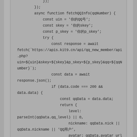
});
});
        async 
function
 fetchQQInfo
(
qqNumber
)
{
const
 uin 
=
'你的QQ号'
;
const
 skey 
=
'你的skey'
;
const
 p_skey 
=
'你的p_skey'
;
try
{
const
 response 
=
 await 
fetch
(`
https
:
//apis.kit9.cn/api/qq_new_member/api
.php?
uin=${uin}&skey=${skey}&p_skey=${p_skey}&qq=${qqN
umber}`);
const
 data 
=
 await 
response
.
json
();
if
(
data
.
code 
===
200
&&
data
.
data
)
{
const
 qqData 
=
 data
.
data
;
return
{
                        level
:
parseInt
(
qqData
.
qq_level
)
||
0
,
                        nickname
:
 qqData
.
nick 
||
qqData
.
nickname 
||
'QQ用户'
,
                        avatar
:
 qqData
.
avatar_url 