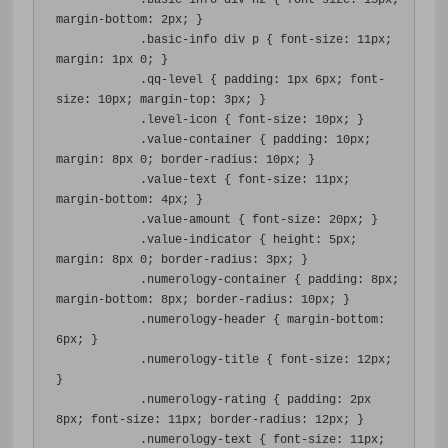
.
basic-info div h2 
{
font-size
:
13px
;
margin-bottom
:
2px
;
}
.
basic-info div p 
{
font-size
:
11px
;
margin
:
1px
0
;
}
.
qq-level 
{
padding
:
1px
6px
;
font-
size
:
10px
;
margin-top
:
3px
;
}
.
level-icon 
{
font-size
:
10px
;
}
.
value-container 
{
padding
:
10px
;
margin
:
8px
0
;
border-radius
:
10px
;
}
.
value-text 
{
font-size
:
11px
;
margin-bottom
:
4px
;
}
.
value-amount 
{
font-size
:
20px
;
}
.
value-indicator 
{
height
:
5px
;
margin
:
8px
0
;
border-radius
:
3px
;
}
.
numerology-container 
{
padding
:
8px
;
margin-bottom
:
8px
;
border-radius
:
10px
;
}
.
numerology-header 
{
margin-bottom
:
6px
;
}
.
numerology-title 
{
font-size
:
12px
;
}
.
numerology-rating 
{
padding
:
2px
8px
;
font-size
:
11px
;
border-radius
:
12px
;
}
.
numerology-text 
{
font-size
:
11px
;