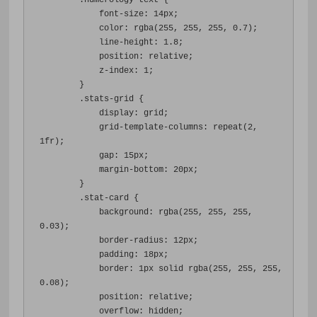
.
numerology-text 
{
font-size
:
14px
;
color
:
 rgba
(
255
,
255
,
255
,
0.7
);
line-height
:
1.8
;
position
:
 relative
;
z-index
:
1
;
}
.
stats-grid 
{
display
:
 grid
;
grid-template-columns
:
 repeat
(
2
,
1fr
);
gap
:
15px
;
margin-bottom
:
20px
;
}
.
stat-card 
{
background
:
 rgba
(
255
,
255
,
255
,
0.03
);
border-radius
:
12px
;
padding
:
18px
;
border
:
1px
 solid rgba
(
255
,
255
,
255
,
0.08
);
position
:
 relative
;
overflow
:
 hidden
;