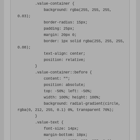
.
value-container 
{
background
:
 rgba
(
255
,
255
,
255
,
0.03
);
border-radius
:
15px
;
padding
:
25px
;
margin
:
20px
0
;
border
:
1px
 solid rgba
(
255
,
255
,
255
,
0.08
);
text-align
:
 center
;
position
:
 relative
;
}
.
value-container
::
before 
{
content
:
""
;
position
:
 absolute
;
top
:
-
50%
;
left
:
-
50%
;
width
:
100%
;
height
:
100%
;
background
:
 radial-gradient
(
circle
,
rgba
(
0
,
212
,
255
,
0.1
)
0%
,
 transparent 
70%
);
}
.
value-text 
{
font-size
:
14px
;
margin-bottom
:
10px
;