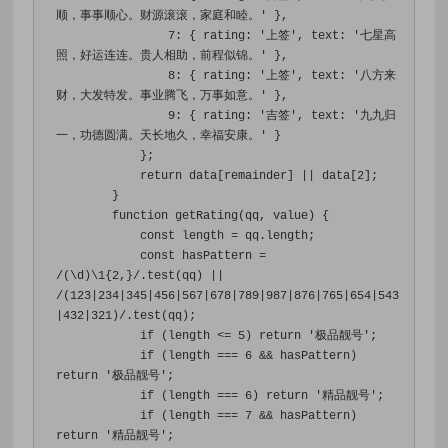
顺，事事顺心。财源滚滚，家庭和睦。'
},
7
:
{
 rating
:
'上签'
,
 text
:
'七星高
照，好运连连。贵人相助，前程似锦。'
},
8
:
{
 rating
:
'上签'
,
 text
:
'八方来
财，大发特发。事业腾飞，万事如意。'
},
9
:
{
 rating
:
'吉签'
,
 text
:
'九九归
一，功德圆满。天长地久，幸福安康。'
}
};
return
 data
[
remainder
]
||
 data
[
2
];
}
function
 getRating
(
qq
,
 value
)
{
const
 length 
=
 qq
.
length
;
const
 hasPattern 
=
/(\d)\1{2,}/
.
test
(
qq
)
||
/(123|234|345|456|567|678|789|987|876|765|654|543
|432|321)/
.
test
(
qq
);
if
(
length 
<=
5
)
return
'极品靓号'
;
if
(
length 
===
6
&&
 hasPattern
)
return
'极品靓号'
;
if
(
length 
===
6
)
return
'精品靓号'
;
if
(
length 
===
7
&&
 hasPattern
)
return
'精品靓号'
;