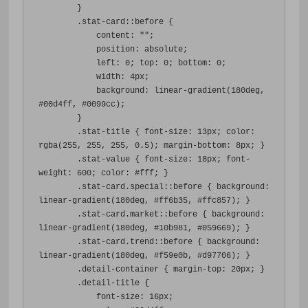
}
.
stat-card
::
before 
{
content
:
""
;
position
:
 absolute
;
left
:
0
;
top
:
0
;
bottom
:
0
;
width
:
4px
;
background
:
 linear-gradient
(
180deg
,
#00d4ff
,
#0099cc
);
}
.
stat-title 
{
font-size
:
13px
;
color
:
rgba
(
255
,
255
,
255
,
0.5
);
margin-bottom
:
8px
;
}
.
stat-value 
{
font-size
:
18px
;
font-
weight
:
600
;
color
:
#fff
;
}
.
stat-card
.
special
::
before 
{
background
:
linear-gradient
(
180deg
,
#ff6b35
,
#ffc857
);
}
.
stat-card
.
market
::
before 
{
background
:
linear-gradient
(
180deg
,
#10b981
,
#059669
);
}
.
stat-card
.
trend
::
before 
{
background
:
linear-gradient
(
180deg
,
#f59e0b
,
#d97706
);
}
.
detail-container 
{
margin-top
:
20px
;
}
.
detail-title 
{
font-size
:
16px
;