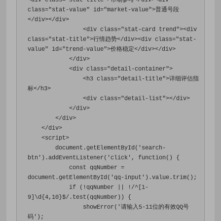
<div
class
=
"stat-title"
>
市场参考
</div><div
class
=
"stat-value"
id
=
"market-value"
>
普通号段
</div></div>
<div
class
=
"stat-card trend"
><div
class
=
"stat-title"
>
行情趋势
</div><div
class
=
"stat-
value"
id
=
"trend-value"
>
价格稳定
</div></div>
</div>
<div
class
=
"detail-container"
>
<h3
class
=
"detail-title"
>
详细评估指
标
</h3>
<div
class
=
"detail-list"
></div>
</div>
</div>
</div>
<script>
        document
.
getElementById
(
'search-
btn'
).
addEventListener
(
'click'
,
function
()
{
const
 qqNumber 
=
document
.
getElementById
(
'qq-input'
).
value
.
trim
();
if
(!
qqNumber 
||
!
/^[1-
9]\d{4,10}$/
.
test
(
qqNumber
))
{
                showError
(
'请输入5-11位的有效QQ号
码'
);