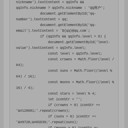
nickname'
).
textContent 
=
 qqInfo 
&&
qqInfo
.
nickname 
?
 qqInfo
.
nickname 
:
'QQ用户'
;
            document
.
getElementById
(
'qq-
number'
).
textContent 
=
 qq
;
            document
.
getElementById
(
'qq-
email'
).
textContent 
=
`
$
{
qq
}
@qq
.
com
`;
if
(
qqInfo 
&&
 qqInfo
.
level 
>
0
)
{
                document
.
getElementById
(
'level-
value'
).
textContent 
=
 qqInfo
.
level
;
const
 level 
=
 qqInfo
.
level
;
const
 crowns 
=
Math
.
floor
(
level 
/
64
);
const
 suns 
=
Math
.
floor
((
level 
%
64
)
/
16
);
const
 moons 
=
Math
.
floor
((
level 
%
16
)
/
4
);
const
 stars 
=
 level 
%
4
;
                let iconStr 
=
''
;
if
(
crowns 
>
0
)
 iconStr 
+=
'&#128081;'
.
repeat
(
crowns
);
if
(
suns 
>
0
)
 iconStr 
+=
'&#9728;&#65039;'
.
repeat
(
suns
);