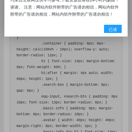
border-radius
:
8px
;
谢谢。 注意：网站内软件附带的广告请勿相信，网站内软件
margin-bottom
:
15px
;
附带的广告请勿相信，网站内软件附带的广告请勿相信！
display
:
 none
;
}
@media
(
max-width
:
768px
)
{
已读
            body 
{
padding
:
5px
;
font-size
:
11px
;
}
.
container 
{
padding
:
8px
;
max-
height
:
 calc
(
100vh
-
10px
);
overflow-y
:
 auto
;
border-radius
:
12px
;
}
            h1 
{
font-size
:
14px
;
margin-bottom
:
8px
;
font-weight
:
600
;
}
h1
:
after 
{
margin
:
4px
 auto
;
width
:
60px
;
height
:
1px
;
}
.
search-box 
{
margin-bottom
:
8px
;
gap
:
6px
;
}
#
qq-input
,
#
search-btn 
{
padding
:
8px
10px
;
font-size
:
13px
;
border-radius
:
8px
;
}
.
basic-info 
{
padding
:
8px
;
margin-
bottom
:
8px
;
border-radius
:
10px
;
}
.
avatar 
{
width
:
40px
;
height
:
40px
;
margin-right
:
8px
;
border-width
:
2px
;
}