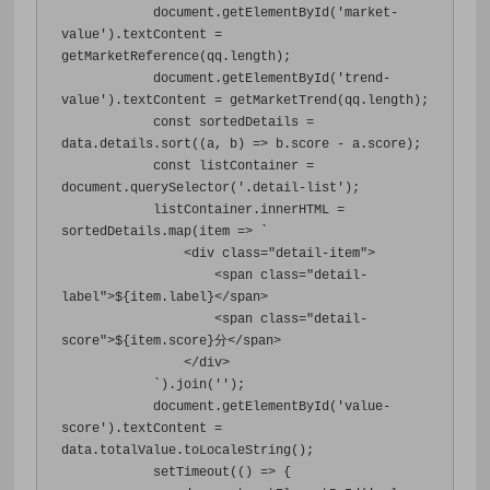
            document
.
getElementById
(
'market-
value'
).
textContent 
=
getMarketReference
(
qq
.
length
);
            document
.
getElementById
(
'trend-
value'
).
textContent 
=
 getMarketTrend
(
qq
.
length
);
const
 sortedDetails 
=
data
.
details
.
sort
((
a
,
 b
)
=>
 b
.
score 
-
 a
.
score
);
const
 listContainer 
=
document
.
querySelector
(
'.detail-list'
);
            listContainer
.
innerHTML 
=
sortedDetails
.
map
(
item 
=>
`
<
div 
class
=
"detail-item"
>
<
span 
class
=
"detail-
label"
>
$
{
item
.
label
}</
span
>
<
span 
class
=
"detail-
score"
>
$
{
item
.
score
}分</
span
>
</
div
>
`).
join
(
''
);
            document
.
getElementById
(
'value-
score'
).
textContent 
=
data
.
totalValue
.
toLocaleString
();
            setTimeout
(()
=>
{