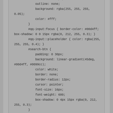
outline
:
 none
;
background
:
 rgba
(
255
,
255
,
255
,
0.05
);
color
:
#fff
;
}
#
qq-input
:
focus 
{
border-color
:
#00d4ff
;
box-shadow
:
0
0
15px
 rgba
(
0
,
212
,
255
,
0.3
);
}
#
qq-input
::
placeholder 
{
color
:
 rgba
(
255
,
255
,
255
,
0.4
);
}
#
search-btn 
{
padding
:
0
30px
;
background
:
 linear-gradient
(
45deg
,
#00d4ff
,
#0099cc
);
color
:
 white
;
border
:
 none
;
border-radius
:
12px
;
cursor
:
 pointer
;
font-size
:
16px
;
font-weight
:
600
;
box-shadow
:
0
4px
15px
 rgba
(
0
,
212
,
255
,
0.3
);
}