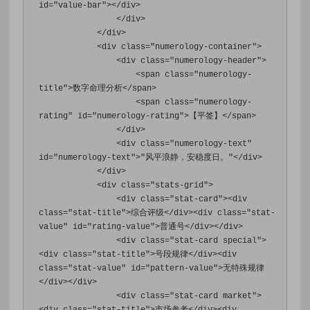
id
=
"value-bar"
></div>
</div>
</div>
<div
class
=
"numerology-container"
>
<div
class
=
"numerology-header"
>
<span
class
=
"numerology-
title"
>
数字命理分析
</span>
<span
class
=
"numerology-
rating"
id
=
"numerology-rating"
>
【平签】
</span>
</div>
<div
class
=
"numerology-text"
id
=
"numerology-text"
>
"风平浪静，安稳度日。"
</div>
</div>
<div
class
=
"stats-grid"
>
<div
class
=
"stat-card"
><div
class
=
"stat-title"
>
综合评级
</div><div
class
=
"stat-
value"
id
=
"rating-value"
>
普通号
</div></div>
<div
class
=
"stat-card special"
>
<div
class
=
"stat-title"
>
号段规律
</div><div
class
=
"stat-value"
id
=
"pattern-value"
>
无特殊规律
</div></div>
<div
class
=
"stat-card market"
>