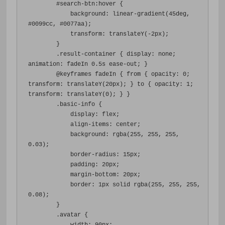
#
search-btn
:
hover 
{
background
:
 linear-gradient
(
45deg
,
#0099cc
,
#0077aa
);
transform
:
 translateY
(-
2px
);
}
.
result-container 
{
display
:
 none
;
animation
:
 fadeIn 
0.5s
 ease-out
;
}
@
keyframes fadeIn 
{
 from 
{
opacity
:
0
;
transform
:
 translateY
(
20px
);
}
 to 
{
opacity
:
1
;
transform
:
 translateY
(
0
);
}
}
.
basic-info 
{
display
:
 flex
;
align-items
:
 center
;
background
:
 rgba
(
255
,
255
,
255
,
0.03
);
border-radius
:
15px
;
padding
:
20px
;
margin-bottom
:
20px
;
border
:
1px
 solid rgba
(
255
,
255
,
255
,
0.08
);
}
.
avatar 
{