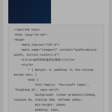
<!DOCTYPE html>
<html
lang
=
"zh-CN"
>
<head>
<meta
charset
=
"UTF-8"
>
<meta
name
=
"viewport"
content
=
"width=device-
width, initial-scale=1.0"
>
<title>
QQ号码价值评估系统
</title>
<style>
*
{
margin
:
0
;
padding
:
0
;
box-sizing
:
border-box
;
}
        body 
{
font-family
:
'Microsoft YaHei'
,
'PingFang SC'
,
 sans-serif
;
background
:
 linear-gradient
(
135deg
,
#1a1a2e
0%
,
#16213e
50%
,
#0f3460
100%
);
min-height
:
100vh
;
padding
:
15px
;