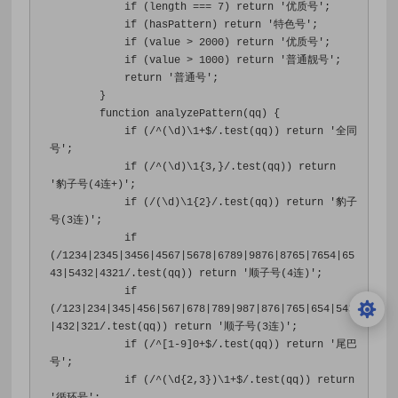
if
(
length 
===
7
)
return
'优质号'
;
if
(
hasPattern
)
return
'特色号'
;
if
(
value 
>
2000
)
return
'优质号'
;
if
(
value 
>
1000
)
return
'普通靓号'
;
return
'普通号'
;
}
function
 analyzePattern
(
qq
)
{
if
(
/^(\d)\1+$/
.
test
(
qq
))
return
'全同
号'
;
if
(
/^(\d)\1{3,}/
.
test
(
qq
))
return
'豹子号(4连+)'
;
if
(
/(\d)\1{2}/
.
test
(
qq
))
return
'豹子
号(3连)'
;
if
(
/1234|2345|3456|4567|5678|6789|9876|8765|7654|65
43|5432|4321/
.
test
(
qq
))
return
'顺子号(4连)'
;
if
(
/123|234|345|456|567|678|789|987|876|765|654|543
|432|321/
.
test
(
qq
))
return
'顺子号(3连)'
;
if
(
/^[1-9]0+$/
.
test
(
qq
))
return
'尾巴
号'
;
if
(
/^(\d{2,3})\1+$/
.
test
(
qq
))
return