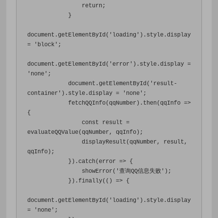
return
;
}
document
.
getElementById
(
'loading'
).
style
.
display 
=
'block'
;
document
.
getElementById
(
'error'
).
style
.
display 
=
'none'
;
            document
.
getElementById
(
'result-
container'
).
style
.
display 
=
'none'
;
            fetchQQInfo
(
qqNumber
).
then
(
qqInfo 
=>
{
const
 result 
=
evaluateQQValue
(
qqNumber
,
 qqInfo
);
                displayResult
(
qqNumber
,
 result
,
qqInfo
);
}).
catch
(
error 
=>
{
                showError
(
'查询QQ信息失败'
);
}).
finally
(()
=>
{
document
.
getElementById
(
'loading'
).
style
.
display 
=
'none'
;